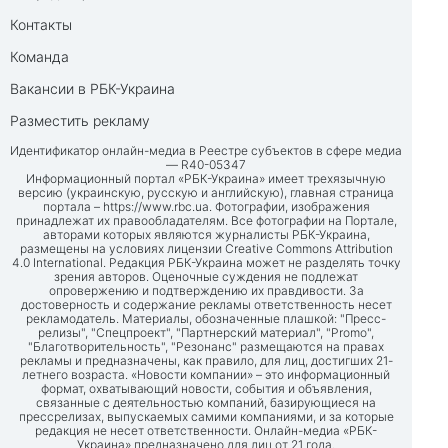
Контакты
Команда
Вакансии в РБК-Украина
Разместить рекламу
Идентификатор онлайн-медиа в Реестре субъектов в сфере медиа
— R40-05347
Информационный портал «РБК-Украина» имеет трехязычную
версию (украинскую, русскую и английскую), главная страница
портала –
https://www.rbc.ua
. Фотографии, изображения
принадлежат их правообладателям. Все фотографии на Портале,
авторами которых являются журналисты РБК-Украина,
размещены на условиях лицензии Creative Commons Attribution
4.0 International. Редакция РБК-Украина может не разделять точку
зрения авторов. Оценочные суждения не подлежат
опровержению и подтверждению их правдивости. За
достоверность и содержание рекламы ответственность несет
рекламодатель. Материалы, обозначенные плашкой: "Пресс-
релизы", "Спецпроект", "Партнерский материал", "Promo",
"Благотворительность", "Резонанс" размещаются на правах
рекламы и предназначены, как правило, для лиц, достигших 21-
летнего возраста. «Новости компании» – это информационный
формат, охватывающий новости, события и объявления,
связанные с деятельностью компаний, базирующиеся на
прессрелизах, выпускаемых самими компаниями, и за которые
редакция не несет ответственности. Онлайн-медиа «РБК-
Украина» предназначено для лиц от 21 года.