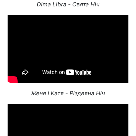
Dima Libra - Свята Ніч
Женя і Катя - Різдвяна Ніч