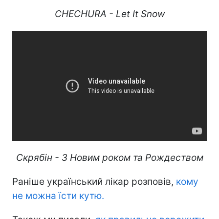
CHECHURA - Let It Snow
Скрябін - З Новим роком та Рождеством
Раніше український лікар розповів,
кому
не можна їсти кутю.