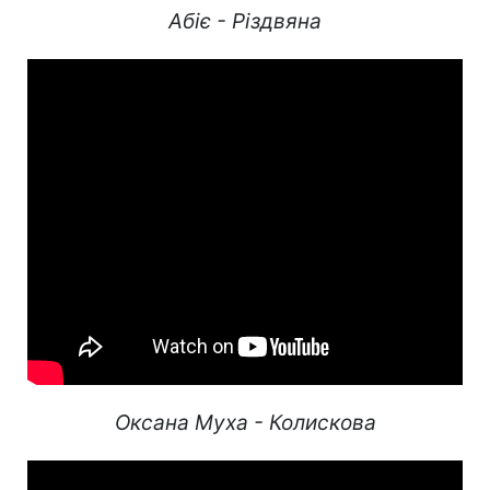
Абіє - Різдвяна
Оксана Муха - Колискова