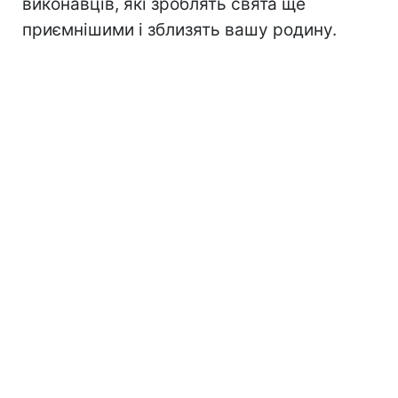
виконавців, які зроблять свята ще
приємнішими і зблизять вашу родину.