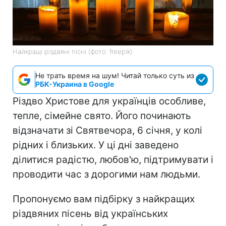
Найкращі різдвяні пісні (фото: freepik)
Не трать время на шум! Читай только суть из
РБК-Украина в Google
Різдво Христове для українців особливе,
тепле, сімейне свято. Його починають
відзначати зі Святвечора, 6 січня, у колі
рідних і близьких. У ці дні заведено
ділитися радістю, любов'ю, підтримувати і
проводити час з дорогими нам людьми.
Пропонуємо вам підбірку з найкращих
різдвяних пісень від українських