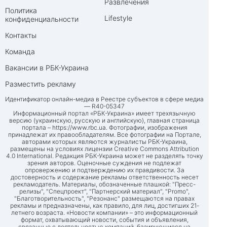
Развлечения
Политика
Lifestyle
конфиденциальности
Контакты
Команда
Вакансии в РБК-Украина
Разместить рекламу
Идентификатор онлайн-медиа в Реестре субъектов в сфере медиа
— R40-05347
Информационный портал «РБК-Украина» имеет трехязычную
версию (украинскую, русскую и английскую), главная страница
портала –
https://www.rbc.ua
. Фотографии, изображения
принадлежат их правообладателям. Все фотографии на Портале,
авторами которых являются журналисты РБК-Украина,
размещены на условиях лицензии Creative Commons Attribution
4.0 International. Редакция РБК-Украина может не разделять точку
зрения авторов. Оценочные суждения не подлежат
опровержению и подтверждению их правдивости. За
достоверность и содержание рекламы ответственность несет
рекламодатель. Материалы, обозначенные плашкой: "Пресс-
релизы", "Спецпроект", "Партнерский материал", "Promo",
"Благотворительность", "Резонанс" размещаются на правах
рекламы и предназначены, как правило, для лиц, достигших 21-
летнего возраста. «Новости компании» – это информационный
формат, охватывающий новости, события и объявления,
связанные с деятельностью компаний, базирующиеся на