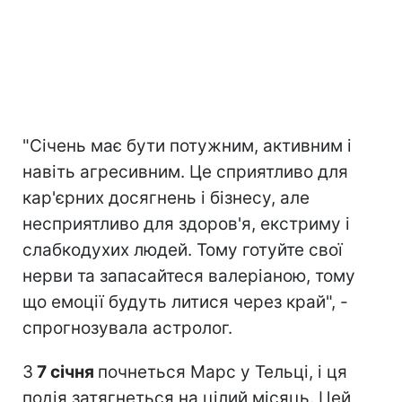
"Січень має бути потужним, активним і
навіть агресивним. Це сприятливо для
кар'єрних досягнень і бізнесу, але
несприятливо для здоров'я, екстриму і
слабкодухих людей. Тому готуйте свої
нерви та запасайтеся валеріаною, тому
що емоції будуть литися через край", -
спрогнозувала астролог.
З
7 січня
почнеться Марс у Тельці, і ця
подія затягнеться на цілий місяць. Цей