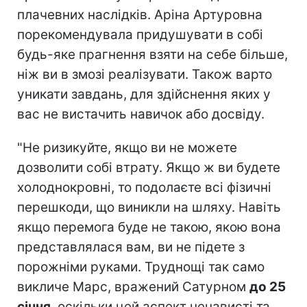
плачевних наслідків. Аріна Артуровна
порекомендувала придушувати в собі
будь-яке прагнення взяти на себе більше,
ніж ви в змозі реалізувати. Також варто
уникати завдань, для здійснення яких у
вас не вистачить навичок або досвіду.
"Не ризикуйте, якщо ви не можете
дозволити собі втрату. Якщо ж ви будете
холоднокровні, то подолаєте всі фізичні
перешкоди, що виникли на шляху. Навіть
якщо перемога буде не такою, якою вона
представлялася вам, ви не підете з
порожніми руками. Труднощі так само
викличе Марс, вражений Сатурном
до 25
січня
, оскільки цей аспект ненависті та