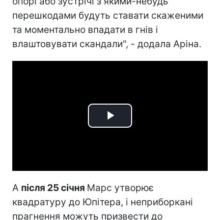
опорі або зустрічі з якими-небудь
перешкодами будуть ставати скаженими
та моментально впадати в гнів і
влаштовувати скандали", - додала Аріна.
Play
Video
А
після 25 січня
Марс утворює
квадратуру до Юпітера, і неприборкані
прагнення можуть призвести до