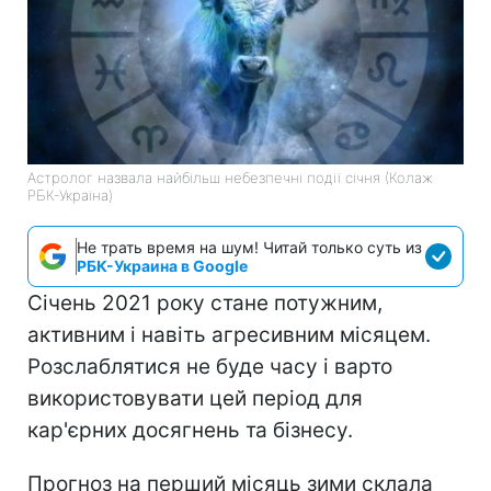
Астролог назвала найбільш небезпечні події січня (Колаж
РБК-Україна)
Не трать время на шум! Читай только суть из
РБК-Украина в Google
Січень 2021 року стане потужним,
активним і навіть агресивним місяцем.
Розслаблятися не буде часу і варто
використовувати цей період для
кар'єрних досягнень та бізнесу.
Прогноз на перший місяць зими склала