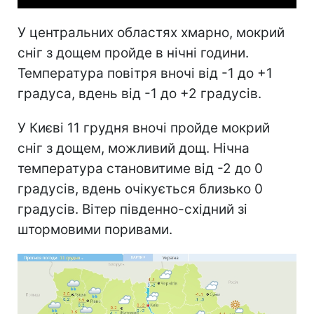
У центральних областях хмарно, мокрий
сніг з дощем пройде в нічні години.
Температура повітря вночі від -1 до +1
градуса, вдень від -1 до +2 градусів.
У Києві 11 грудня вночі пройде мокрий
сніг з дощем, можливий дощ. Нічна
температура становитиме від -2 до 0
градусів, вдень очікується близько 0
градусів. Вітер південно-східний зі
штормовими поривами.