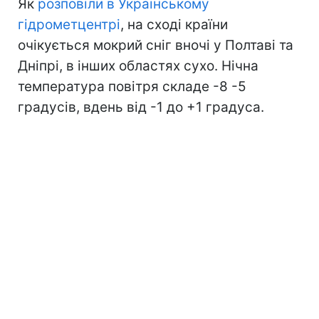
Як
розповіли в Українському
гідрометцентрі
, на сході країни
очікується мокрий сніг вночі у Полтаві та
Дніпрі, в інших областях сухо. Нічна
температура повітря складе -8 -5
градусів, вдень від -1 до +1 градуса.