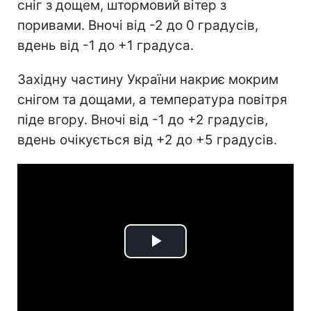
сніг з дощем, штормовий вітер з
поривами. Вночі від -2 до 0 градусів,
вдень від -1 до +1 градуса.
Західну частину України накриє мокрим
снігом та дощами, а температура повітря
піде вгору. Вночі від -1 до +2 градусів,
вдень очікується від +2 до +5 градусів.
Play
Video