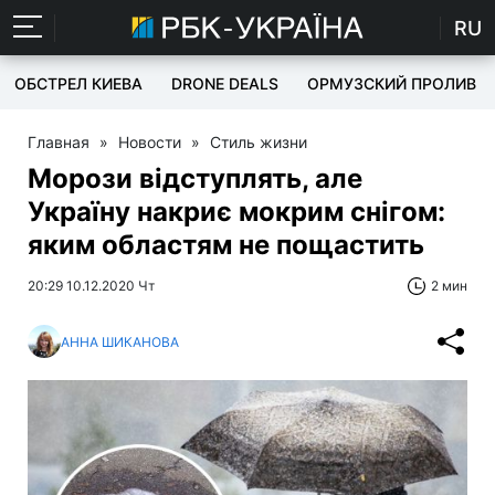
RU
ОБСТРЕЛ КИЕВА
DRONE DEALS
ОРМУЗСКИЙ ПРОЛИВ
Главная
»
Новости
»
Стиль жизни
Морози відступлять, але
Україну накриє мокрим снігом:
яким областям не пощастить
20:29 10.12.2020 Чт
2 мин
АННА ШИКАНОВА