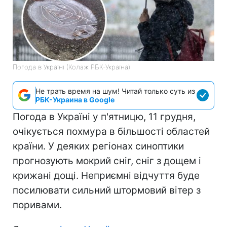
Погода в Україні (Колаж РБК-Україна)
Не трать время на шум! Читай только суть из
РБК-Украина в Google
Погода в Україні у п'ятницю, 11 грудня,
очікується похмура в більшості областей
країни. У деяких регіонах синоптики
прогнозують мокрий сніг, сніг з дощем і
крижані дощі. Неприємні відчуття буде
посилювати сильний штормовий вітер з
поривами.