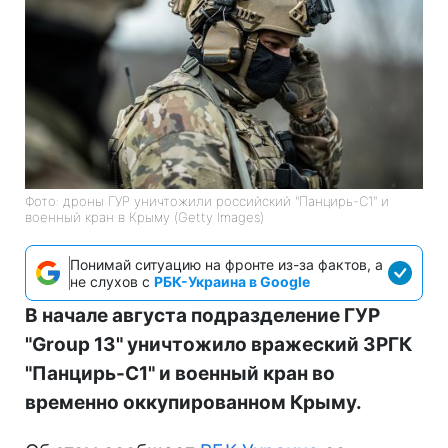
Фото: дроны ГУР уничтожили российский "Панцирь-С1" и
военный кран в Крыму (Getty Images)
Понимай ситуацию на фронте из-за фактов, а
не слухов с
РБК-Украина в Google
В начале августа подразделение ГУР
"Group 13" уничтожило вражеский ЗРГК
"Панцирь-С1" и военный кран во
временно оккупированном Крыму.