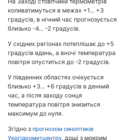
На Заході стовпчики термометрів
коливатимуться в межах +1... +3
градусів, в нічний час прогнозується
близько -4... -2 градусів.
У східних регіонах потеплішає до +5
градусів вдень, а вночі температура
повітря опуститься до -2 градусів.
У південних областях очікується
близько +3... +6 градусів в денний
час, а після заходу сонця
температура повітря знизиться
максимум до нуля.
Згідно з
прогнозом синоптиків
Укргідрометцентру
, дощі з мокрим