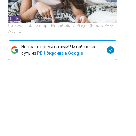
Топ-мультфільмів про Новий рік та Різдво (Колаж РБК-
Україна)
Не трать время на шум! Читай только
суть из
РБК-Украина в Google