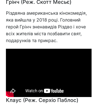
Грінч (Реж. Скотт Месьє)
Різдвяна американська кінокомедія,
яка вийшла у 2018 році. Головний
герой Грінч зненавидів Різдво і хоче
всіх жителів міста позбавити свят,
подарунків та прикрас.
Клаус (Реж. Серхіо Паблос)