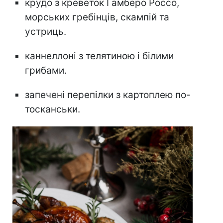
крудо з креветок Гамберо Россо,
морських гребінців, скампій та
устриць.
каннеллоні з телятиною і білими
грибами.
запечені перепілки з картоплею по-
тосканськи.