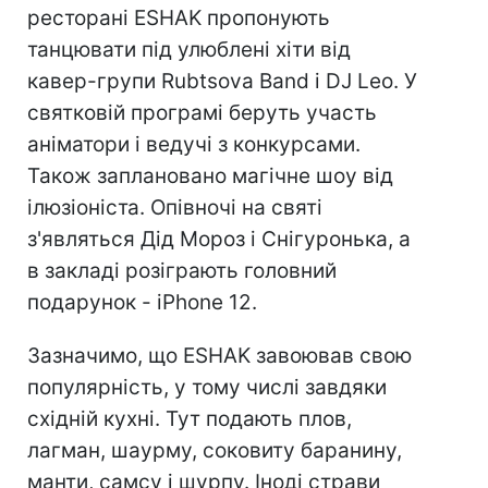
ресторані ESHAK пропонують
танцювати під улюблені хіти від
кавер-групи Rubtsova Band і DJ Leo. У
святковій програмі беруть участь
аніматори і ведучі з конкурсами.
Також заплановано магічне шоу від
ілюзіоніста. Опівночі на святі
з'являться Дід Мороз і Снігуронька, а
в закладі розіграють головний
подарунок - iPhone 12.
Зазначимо, що ESHAK завоював свою
популярність, у тому числі завдяки
східній кухні. Тут подають плов,
лагман, шаурму, соковиту баранину,
манти, самсу і шурпу. Іноді страви