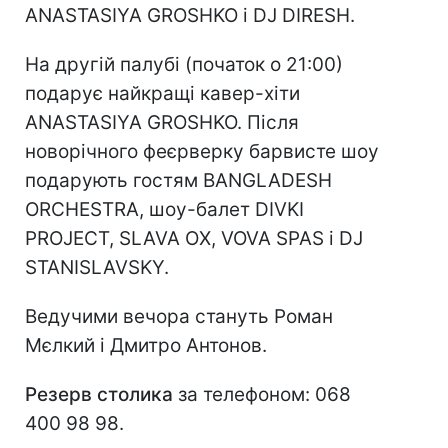
ANASTASIYA GROSHKO і DJ DIRESH.
На другій палубі (початок о 21:00)
подарує найкращі кавер-хіти
ANASTASIYA GROSHKO. Після
новорічного феєрверку барвисте шоу
подарують гостям BANGLADESH
ORCHESTRA, шоу-балет DIVKI
PROJECT, SLAVA OX, VOVA SPAS і DJ
STANISLAVSKY.
Ведучими вечора стануть Роман
Мєлкий і Дмитро Антонов.
Резерв столика
за телефоном: 068
400 98 98.