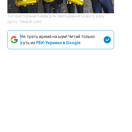
Топ ресторанів Києва для святкування Нового року
(фото: freepik.com)
Не трать время на шум! Читай только
суть из
РБК-Украина в Google