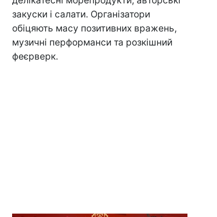
делікатесні морепродукти, авторські
закуски і салати. Організатори
обіцяють масу позитивних вражень,
музичні перформанси та розкішний
феєрверк.