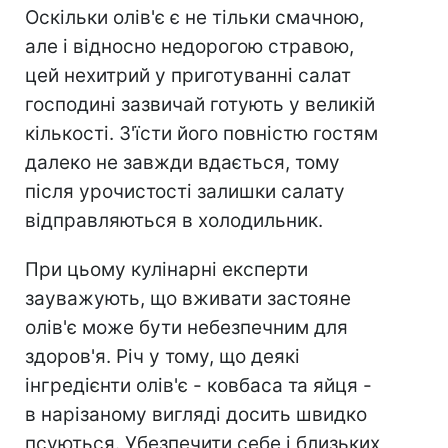
Оскільки олів'є є не тільки смачною,
але і відносно недорогою стравою,
цей нехитрий у приготуванні салат
господині зазвичай готують у великій
кількості. З'їсти його повністю гостям
далеко не завжди вдається, тому
після урочистості залишки салату
відправляються в холодильник.
При цьому кулінарні експерти
зауважують, що вживати застояне
олів'є може бути небезпечним для
здоров'я. Річ у тому, що деякі
інгредієнти олів'є - ковбаса та яйця -
в нарізаному вигляді досить швидко
псуються. Убезпечити себе і близьких