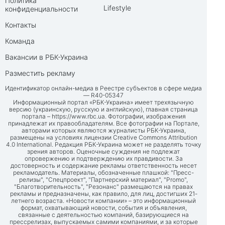
Политика
Lifestyle
конфиденциальности
Контакты
Команда
Вакансии в РБК-Украина
Разместить рекламу
Идентификатор онлайн-медиа в Реестре субъектов в сфере медиа
— R40-05347
Информационный портал «РБК-Украина» имеет трехязычную
версию (украинскую, русскую и английскую), главная страница
портала –
https://www.rbc.ua
. Фотографии, изображения
принадлежат их правообладателям. Все фотографии на Портале,
авторами которых являются журналисты РБК-Украина,
размещены на условиях лицензии Creative Commons Attribution
4.0 International. Редакция РБК-Украина может не разделять точку
зрения авторов. Оценочные суждения не подлежат
опровержению и подтверждению их правдивости. За
достоверность и содержание рекламы ответственность несет
рекламодатель. Материалы, обозначенные плашкой: "Пресс-
релизы", "Спецпроект", "Партнерский материал", "Promo",
"Благотворительность", "Резонанс" размещаются на правах
рекламы и предназначены, как правило, для лиц, достигших 21-
летнего возраста. «Новости компании» – это информационный
формат, охватывающий новости, события и объявления,
связанные с деятельностью компаний, базирующиеся на
прессрелизах, выпускаемых самими компаниями, и за которые