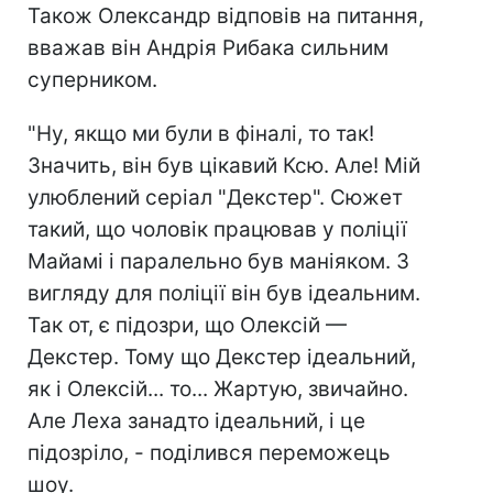
Також Олександр відповів на питання,
вважав він Андрія Рибака сильним
суперником.
"Ну, якщо ми були в фіналі, то так!
Значить, він був цікавий Ксю. Але! Мій
улюблений серіал "Декстер". Сюжет
такий, що чоловік працював у поліції
Майамі і паралельно був маніяком. З
вигляду для поліції він був ідеальним.
Так от, є підозри, що Олексій —
Декстер. Тому що Декстер ідеальний,
як і Олексій... то... Жартую, звичайно.
Але Леха занадто ідеальний, і це
підозріло, - поділився переможець
шоу.