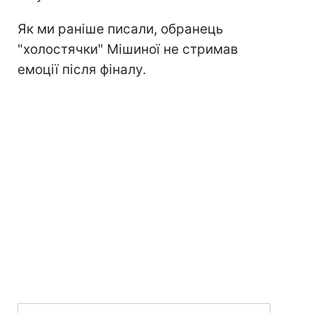
Як ми раніше писали, обранець
"холостячки" Мішиної не стримав
емоції після фіналу.