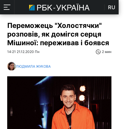
RU
Переможець "Холостячки"
розповів, як домігся серця
Мішиної: переживав і боявся
14:21 21.12.2020 Пн
2 мин
ЛЮДМИЛА ЖУКОВА