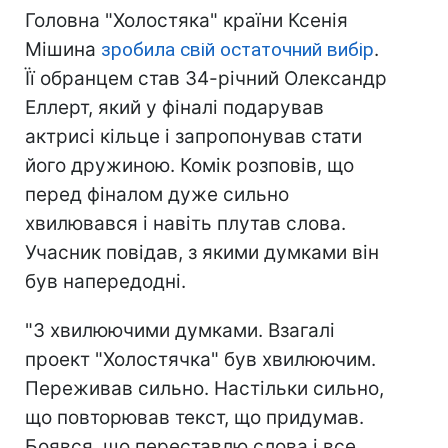
Головна "Холостяка" країни Ксенія
Мішина
зробила свій остаточний вибір
.
Її обранцем став 34-річний Олександр
Еллерт, який у фіналі подарував
актрисі кільце і запропонував стати
його дружиною. Комік розповів, що
перед фіналом дуже сильно
хвилювався і навіть плутав слова.
Учасник повідав, з якими думками він
був напередодні.
"З хвилюючими думками. Взагалі
проект "Холостячка" був хвилюючим.
Переживав сильно. Настільки сильно,
що повторював текст, що придумав.
Боявся, що переставлю слова і все