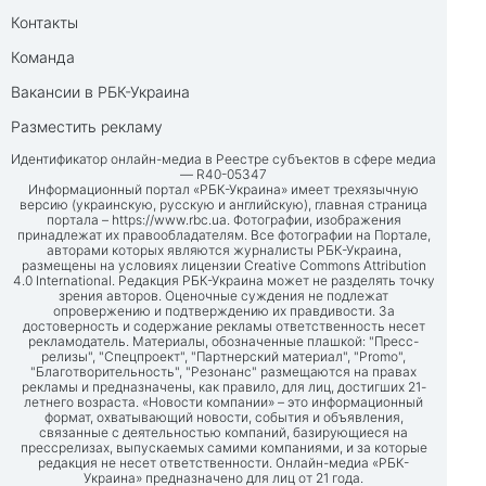
Контакты
Команда
Вакансии в РБК-Украина
Разместить рекламу
Идентификатор онлайн-медиа в Реестре субъектов в сфере медиа
— R40-05347
Информационный портал «РБК-Украина» имеет трехязычную
версию (украинскую, русскую и английскую), главная страница
портала –
https://www.rbc.ua
. Фотографии, изображения
принадлежат их правообладателям. Все фотографии на Портале,
авторами которых являются журналисты РБК-Украина,
размещены на условиях лицензии Creative Commons Attribution
4.0 International. Редакция РБК-Украина может не разделять точку
зрения авторов. Оценочные суждения не подлежат
опровержению и подтверждению их правдивости. За
достоверность и содержание рекламы ответственность несет
рекламодатель. Материалы, обозначенные плашкой: "Пресс-
релизы", "Спецпроект", "Партнерский материал", "Promo",
"Благотворительность", "Резонанс" размещаются на правах
рекламы и предназначены, как правило, для лиц, достигших 21-
летнего возраста. «Новости компании» – это информационный
формат, охватывающий новости, события и объявления,
связанные с деятельностью компаний, базирующиеся на
прессрелизах, выпускаемых самими компаниями, и за которые
редакция не несет ответственности. Онлайн-медиа «РБК-
Украина» предназначено для лиц от 21 года.