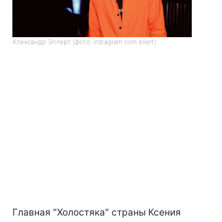
Александр Эллерт (фото: instagram.com ellert)
Главная "Холостяка" страны Ксения