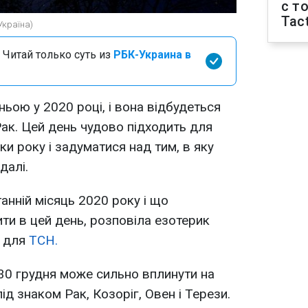
с т
Tact
Україна)
 Читай только суть из
РБК-Украина в
ньою у 2020 році, і вона відбудеться
Рак. Цей день чудово підходить для
ки року і задуматися над тим, в яку
далі.
анній місяць 2020 року і що
ти в цей день, розповіла езотерик
і для
ТСН.
30 грудня може сильно вплинути на
д знаком Рак, Козоріг, Овен і Терези.