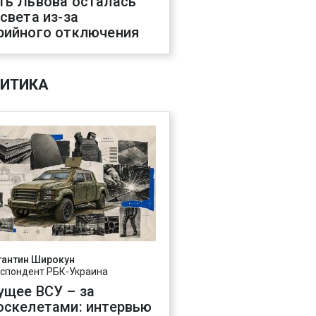
ть Львова осталась
 света из-за
рийного отключения
ИТИКА
тантин Широкун
спондент РБК-Украина
ущее ВСУ – за
оскелетами: интервью