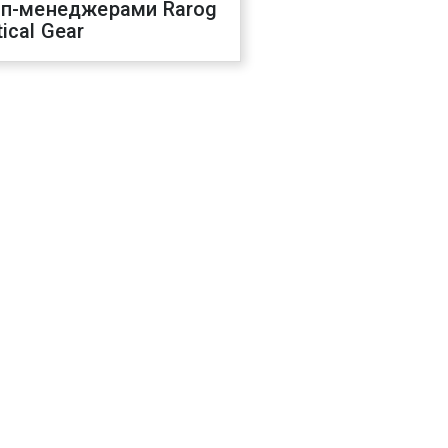
оп-менеджерами Rarog
ical Gear