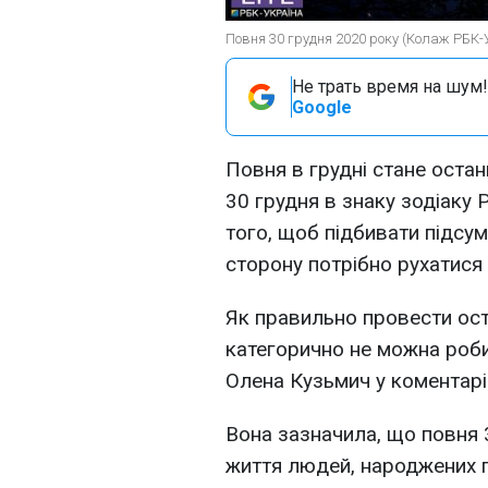
Повня 30 грудня 2020 року (Колаж РБК-
Не трать время на шум!
Google
Повня в грудні стане остан
30 грудня в знаку зодіаку 
того, щоб підбивати підсум
сторону потрібно рухатися 
Як правильно провести ост
категорично не можна роби
Олена Кузьмич у коментар
Вона зазначила, що повня 
життя людей, народжених пі