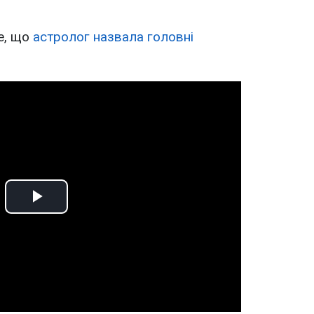
е, що
астролог назвала головні
Play
Video