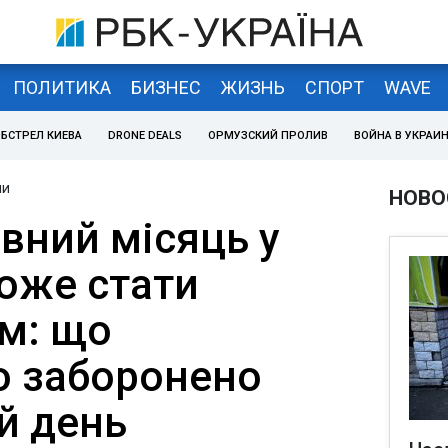
ПОЛИТИКА
БИЗНЕС
ЖИЗНЬ
СПОРТ
WAVE
БСТРЕЛ КИЕВА
DRONE DEALS
ОРМУЗСКИЙ ПРОЛИВ
ВОЙНА В УКРАИ
ни
НОВО
вний місяць у
може стати
м: що
о заборонено
й день