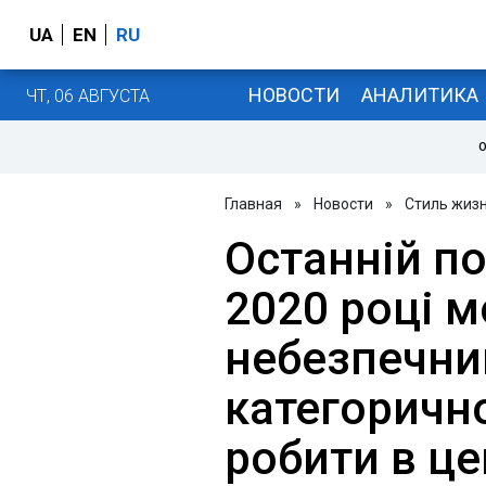
UA
EN
RU
НОВОСТИ
АНАЛИТИКА
ЧТ, 06 АВГУСТА
О
Главная
»
Новости
»
Стиль жиз
Останній по
2020 році 
небезпечни
категоричн
робити в це