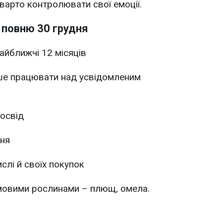
варто контролювати свої емоції.
 повню 30 грудня
айближчі 12 місяців
ьше працювати над усвідомленим
досвід
ння
слі й своїх покупок
мовими рослинами – плющ, омела.