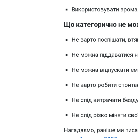
Використовувати аром
Що категорично не мо
Не варто поспішати, вт
Не можна піддаватися н
Не можна відпускати емо
Не варто робити спонта
Не слід витрачати безд
Не слід різко міняти сво
Нагадаємо, раніше ми писа