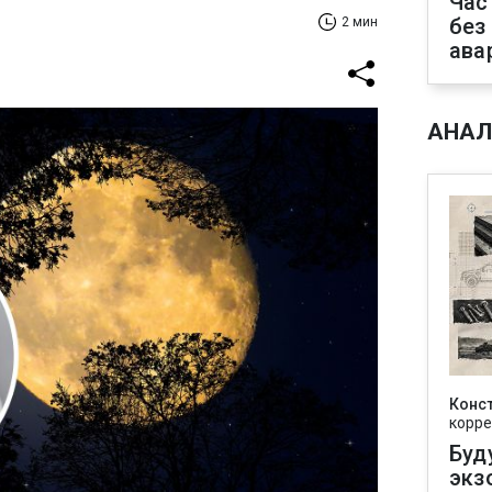
Час
без
2 мин
ава
АНАЛ
Конс
корре
Буд
экз