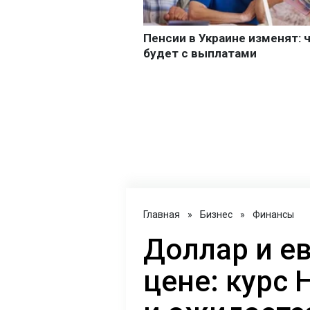
Главная
»
Бизнес
»
Финансы
Доллар и е
цене: курс 