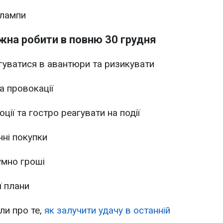
алампи
жна робити в повню 30 грудня
ягуватися в авантюри та ризикувати
а провокації
ції та гостро реагувати на події
нні покупки
умно гроші
ї плани
ли про те,
як залучити удачу в останній