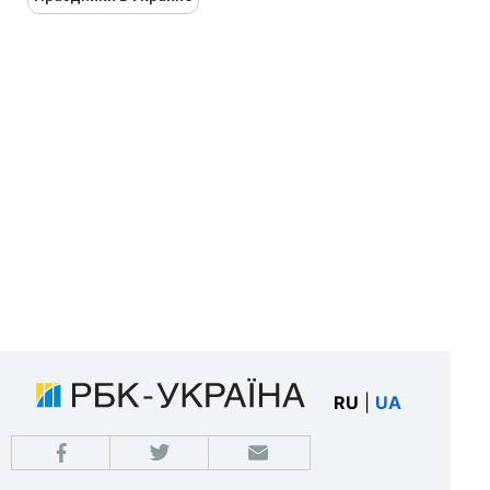
RU
|
UA