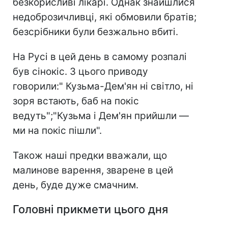
безкорисливі лікарі. Однак знайшлися
недоброзичливці, які обмовили братів;
безсрібники були безжально вбиті.
На Русі в цей день в самому розпалі
був сінокіс. З цього приводу
говорили:" Кузьма-Дем'ян ні світло, ні
зоря встають, баб на покіс
ведуть";"Кузьма і Дем'ян прийшли —
ми на покіс пішли".
Також наші предки вважали, що
малинове варення, зварене в цей
день, буде дуже смачним.
Головні прикмети цього дня