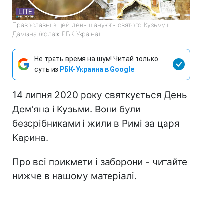
Православні в цей день шанують святого Кузьму і
Даміана (колаж РБК-Україна)
Не трать время на шум! Читай только
суть из
РБК-Украина в Google
14 липня 2020 року святкується День
Дем'яна і Кузьми. Вони були
безсрібниками і жили в Римі за царя
Карина.
Про всі прикмети і заборони - читайте
нижче в нашому матеріалі.