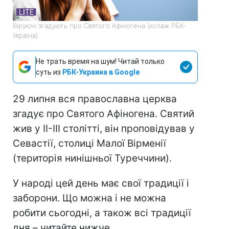
Віруючі згадують про Святого Афіногена (колаж РБК-
Україна)
Не трать время на шум! Читай только
суть из
РБК-Украина в Google
29 липня вся православна церква
згадує про Святого Афіногена. Святий
жив у II-III столітті, він проповідував у
Севастії, столиці Малої Вірменії
(територія нинішньої Туреччини).
У народі цей день має свої традиції і
заборони. Що можна і не можна
робити сьогодні, а також всі традиції
дня – читайте нижче.