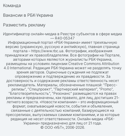
Команда
Вакансии в РБК-Украина
Разместить рекламу
Идентификатор онлайн-медиа в Реестре субъектов в сфере медиа
— R40-05347
Информационный портал «РБК-Украина» имеет трехязычную
версию (украинскую, русскую и английскую), главная страница
портала –
https://www.rbc.ua
. Фотографии, изображения
принадлежат их правообладателям. Все фотографии на Портале,
авторами которых являются журналисты РБК-Украина,
размещены на условиях лицензии Creative Commons Attribution
4.0 International. Редакция РБК-Украина может не разделять точку
зрения авторов. Оценочные суждения не подлежат
опровержению и подтверждению их правдивости. За
достоверность и содержание рекламы ответственность несет
рекламодатель. Материалы, обозначенные плашкой: "Пресс-
релизы", "Спецпроект", "Партнерский материал", "Promo",
"Благотворительность", "Резонанс" размещаются на правах
рекламы и предназначены, как правило, для лиц, достигших 21-
летнего возраста. «Новости компании» – это информационный
формат, охватывающий новости, события и объявления,
связанные с деятельностью компаний, базирующиеся на
прессрелизах, выпускаемых самими компаниями, и за которые
редакция не несет ответственности. Онлайн-медиа «РБК-
Украина» предназначено для лиц от 21 года.
© ООО «УБТ», 2006-2026.