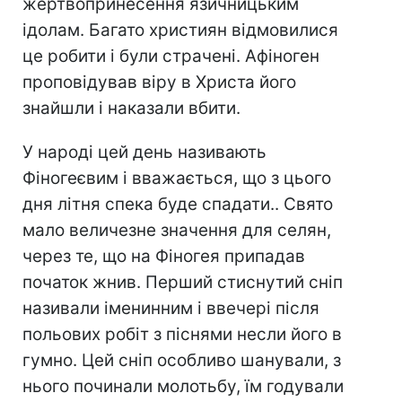
жертвопринесення язичницьким
ідолам. Багато християн відмовилися
це робити і були страчені. Афіноген
проповідував віру в Христа його
знайшли і наказали вбити.
У народі цей день називають
Фіногеєвим і вважається, що з цього
дня літня спека буде спадати.. Свято
мало величезне значення для селян,
через те, що на Фіногея припадав
початок жнив. Перший стиснутий сніп
називали іменинним і ввечері після
польових робіт з піснями несли його в
гумно. Цей сніп особливо шанували, з
нього починали молотьбу, їм годували