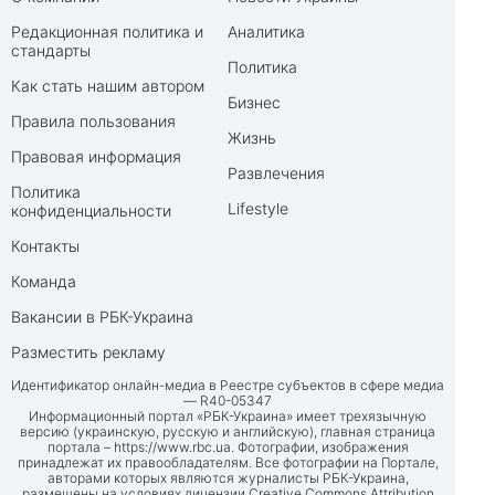
Редакционная политика и
Аналитика
стандарты
Политика
Как стать нашим автором
Бизнес
Правила пользования
Жизнь
Правовая информация
Развлечения
Политика
Lifestyle
конфиденциальности
Контакты
Команда
Вакансии в РБК-Украина
Разместить рекламу
Идентификатор онлайн-медиа в Реестре субъектов в сфере медиа
— R40-05347
Информационный портал «РБК-Украина» имеет трехязычную
версию (украинскую, русскую и английскую), главная страница
портала –
https://www.rbc.ua
. Фотографии, изображения
принадлежат их правообладателям. Все фотографии на Портале,
авторами которых являются журналисты РБК-Украина,
размещены на условиях лицензии Creative Commons Attribution