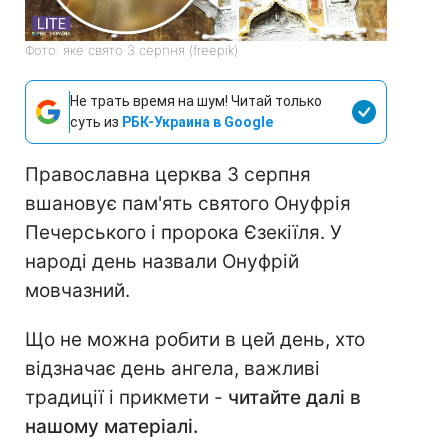
Фото: яке свято 3 серпня (freepik)
Не трать время на шум! Читай только
суть из
РБК-Украина в Google
Православна церква 3 серпня
вшановує пам'ять святого Онуфрія
Печерського і пророка Єзекіїля. У
народі день назвали Онуфрій
мовчазний.
Що не можна робити в цей день, хто
відзначає день ангела, важливі
традиції і прикмети -
читайте далі в
нашому матеріалі.