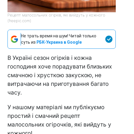
Рецепт малосольних огірків, які вийдуть у кожного
(freepic.com)
Не трать время на шум! Читай только
суть из
РБК-Украина в Google
В Україні сезон огірків і кожна
господиня хоче порадувати близьких
смачною і хрусткою закускою, не
витрачаючи на приготування багато
часу.
У нашому матеріалі ми публікуємо
простий і смачний рецепт
малосольних огірочків, які вийдуть у
кожного!.