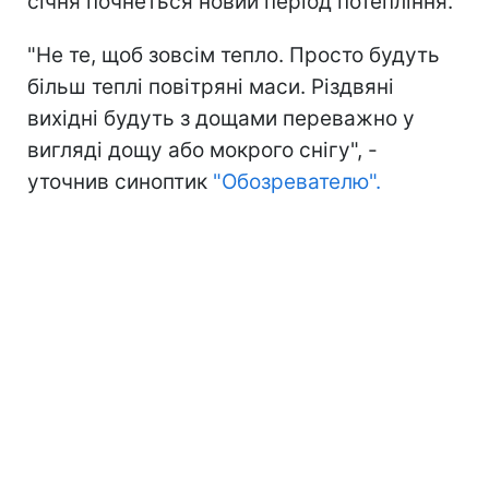
січня почнеться новий період потепління.
"Не те, щоб зовсім тепло. Просто будуть
більш теплі повітряні маси. Різдвяні
вихідні будуть з дощами переважно у
вигляді дощу або мокрого снігу", -
уточнив синоптик
"Обозревателю".