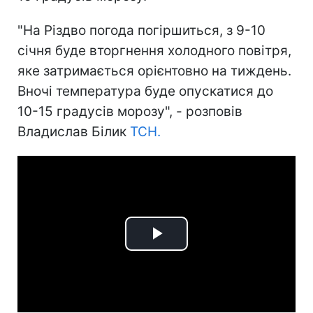
"На Різдво погода погіршиться, з 9-10
січня буде вторгнення холодного повітря,
яке затримається орієнтовно на тиждень.
Вночі температура буде опускатися до
10-15 градусів морозу", - розповів
Владислав Білик
ТСН.
Play
Video