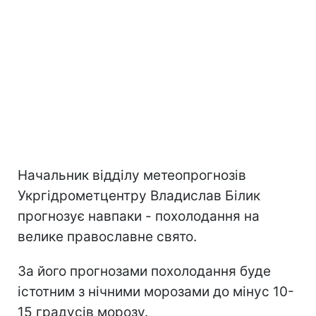
Начальник відділу метеопрогнозів
Укргідрометцентру Владислав Білик
прогнозує навпаки - похолодання на
велике православне свято.
За його прогнозами похолодання буде
істотним з нічними морозами до мінус 10-
15 градусів морозу.