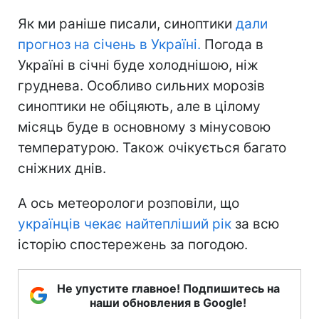
Як ми раніше писали, синоптики
дали
прогноз на січень в Україні.
Погода в
Україні в січні буде холоднішою, ніж
груднева. Особливо сильних морозів
синоптики не обіцяють, але в цілому
місяць буде в основному з мінусовою
температурою. Також очікується багато
сніжних днів.
А ось метеорологи розповіли, що
українців чекає найтепліший рік
за всю
історію спостережень за погодою.
Не упустите главное! Подпишитесь на
наши обновления в Google!