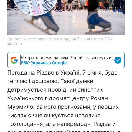
Синоптики розповіли про погоду на 7 січня (колаж РБК-
Україна)
Не трать время на шум! Читай только суть из
РБК-Украина в Google
Погода на Різдво в Україні, 7 січня, буде
теплою і дощовою. Такої думки
дотримується провідний синоптик
Українського гідрометцентру Роман
Мурмило. За його прогнозами, у перших
числах січня очікується невелике
похолодання, але напередодні Різдва 7