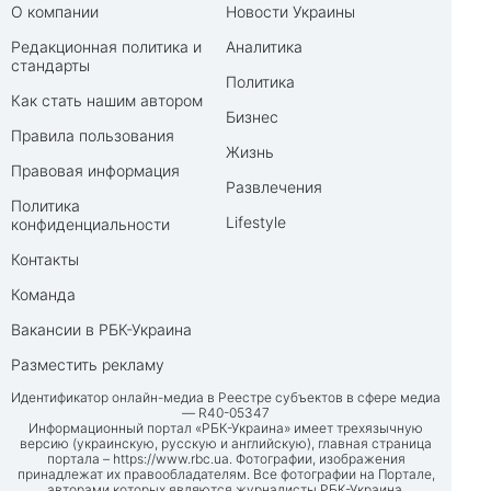
О компании
Новости Украины
Редакционная политика и
Аналитика
стандарты
Политика
Как стать нашим автором
Бизнес
Правила пользования
Жизнь
Правовая информация
Развлечения
Политика
Lifestyle
конфиденциальности
Контакты
Команда
Вакансии в РБК-Украина
Разместить рекламу
Идентификатор онлайн-медиа в Реестре субъектов в сфере медиа
— R40-05347
Информационный портал «РБК-Украина» имеет трехязычную
версию (украинскую, русскую и английскую), главная страница
портала –
https://www.rbc.ua
. Фотографии, изображения
принадлежат их правообладателям. Все фотографии на Портале,
авторами которых являются журналисты РБК-Украина,