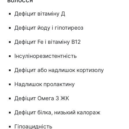
волосся⠀
Дефіцит вітаміну Д
Дефіцит йоду і гіпотиреоз
Дефіцит Fe і вітаміну В12
Інсулінорезистентність
Дефіцит або надлишок кортизолу
Надлишок пролактину
Дефіцит Омега 3 ЖК
Дефіцит білка, низький калораж
Гіпоацидність