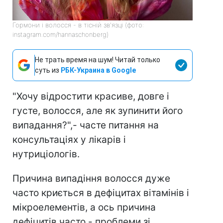
Гормони і волосся - в тісній зв'язці (фото:
instagram.com/hannaschonberg)
Не трать время на шум! Читай только
суть из
РБК-Украина в Google
"Хочу відростити красиве, довге і
густе, волосся, але як зупинити його
випадання?",- часте питання на
консультаціях у лікарів і
нутриціологів.
Причина випадіння волосся дуже
часто криється в дефіцитах вітамінів і
мікроелементів, а ось причина
дефіцитів часто - проблеми зі