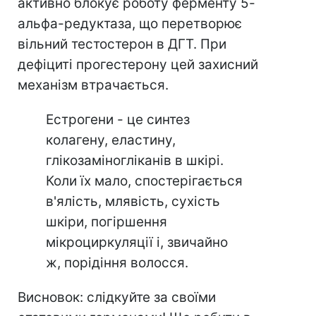
активно блокує роботу ферменту 5-
альфа-редуктаза, що перетворює
вільний тестостерон в ДГТ. При
дефіциті прогестерону цей захисний
механізм втрачається.
Естрогени - це синтез
колагену, еластину,
глікозаміногліканів в шкірі.
Коли їх мало, спостерігається
в'ялість, млявість, сухість
шкіри, погіршення
мікроциркуляції і, звичайно
ж, порідіння волосся.
Висновок: слідкуйте за своїми