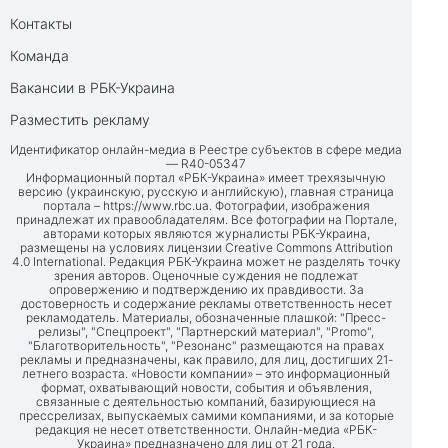
Контакты
Команда
Вакансии в РБК-Украина
Разместить рекламу
Идентификатор онлайн-медиа в Реестре субъектов в сфере медиа
— R40-05347
Информационный портал «РБК-Украина» имеет трехязычную
версию (украинскую, русскую и английскую), главная страница
портала –
https://www.rbc.ua
. Фотографии, изображения
принадлежат их правообладателям. Все фотографии на Портале,
авторами которых являются журналисты РБК-Украина,
размещены на условиях лицензии Creative Commons Attribution
4.0 International. Редакция РБК-Украина может не разделять точку
зрения авторов. Оценочные суждения не подлежат
опровержению и подтверждению их правдивости. За
достоверность и содержание рекламы ответственность несет
рекламодатель. Материалы, обозначенные плашкой: "Пресс-
релизы", "Спецпроект", "Партнерский материал", "Promo",
"Благотворительность", "Резонанс" размещаются на правах
рекламы и предназначены, как правило, для лиц, достигших 21-
летнего возраста. «Новости компании» – это информационный
формат, охватывающий новости, события и объявления,
связанные с деятельностью компаний, базирующиеся на
прессрелизах, выпускаемых самими компаниями, и за которые
редакция не несет ответственности. Онлайн-медиа «РБК-
Украина» предназначено для лиц от 21 года.