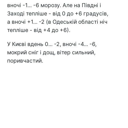
вночі -1... -6 морозу. Але на Півдні і
Заході тепліше - від 0 до +6 градусів,
а вночі +1... -2 (в Одеській області ніч
тепліше - від +4 до +6).
У Києві вдень 0... -2, вночі -4... -6,
мокрий сніг і дощ, вітер сильний,
поривчастий.