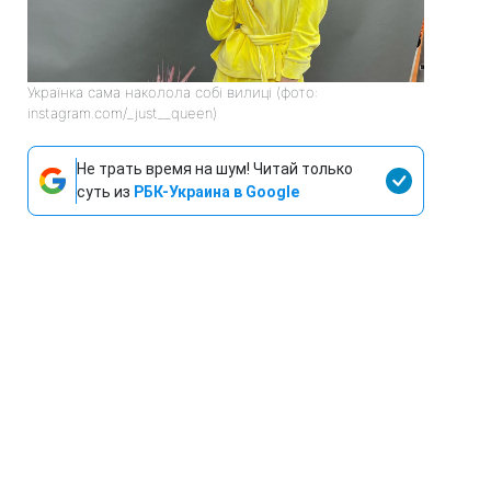
Українка сама наколола собі вилиці (фото:
instagram.com/_just__queen)
Не трать время на шум! Читай только
суть из
РБК-Украина в Google