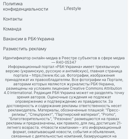
Политика
Lifestyle
конфиденциальности
Контакты
Команда
Вакансии в РБК-Украина
Разместить рекламу
Идентификатор онлайн-медиа в Реестре субъектов в сфере медиа
— R40-05347
Информационный портал «РБК-Украина» имеет трехязычную
версию (украинскую, русскую и английскую), главная страница
портала –
https://www.rbc.ua
. Фотографии, изображения
принадлежат их правообладателям. Все фотографии на Портале,
авторами которых являются журналисты РБК-Украина,
размещены на условиях лицензии Creative Commons Attribution
4.0 International. Редакция РБК-Украина может не разделять точку
зрения авторов. Оценочные суждения не подлежат
опровержению и подтверждению их правдивости. За
достоверность и содержание рекламы ответственность несет
рекламодатель. Материалы, обозначенные плашкой: "Пресс-
релизы", "Спецпроект", "Партнерский материал", "Promo",
"Благотворительность", "Резонанс" размещаются на правах
рекламы и предназначены, как правило, для лиц, достигших 21-
летнего возраста. «Новости компании» – это информационный
формат, охватывающий новости, события и объявления,
связанные с деятельностью компаний, базирующиеся на