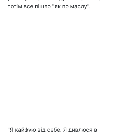
потім все пішло "як по маслу".
"Я кайфую від себе. Я дивлюся в