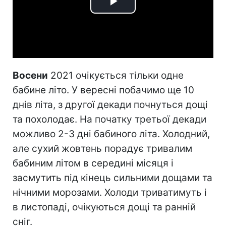
Play
Video
Восени
2021 очікується тільки одне
бабине літо. У вересні побачимо ще 10
днів літа, з другої декади почнуться дощі
та похолодає. На початку третьої декади
можливо 2-3 дні бабиного літа. Холодний,
але сухий жовтень порадує тривалим
бабиним літом в середині місяця і
засмутить під кінець сильними дощами та
нічними морозами. Холоди триватимуть і
в листопаді, очікуються дощі та ранній
сніг.