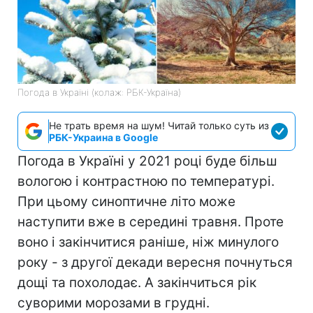
Погода в Україні (колаж: РБК-Україна)
Не трать время на шум! Читай только суть из
РБК-Украина в Google
Погода в Україні у 2021 році буде більш
вологою і контрастною по температурі.
При цьому синоптичне літо може
наступити вже в середині травня. Проте
воно і закінчитися раніше, ніж минулого
року - з другої декади вересня почнуться
дощі та похолодає. А закінчиться рік
суворими морозами в грудні.