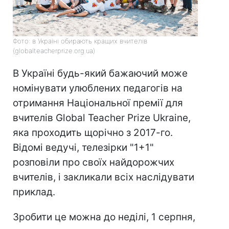
Фото: в Україні обирають кращих вчителів
(globalteacherprize.org.ua)
В Україні будь-який бажаючий може
номінувати улюблених педагогів на
отримання Національної премії для
вчителів Global Teacher Prize Ukraine,
яка проходить щорічно з 2017-го.
Відомі ведучі, телезірки "1+1"
розповіли про своїх найдорожчих
вчителів, і закликали всіх наслідувати
приклад.
Зробити це можна до неділі, 1 серпня,