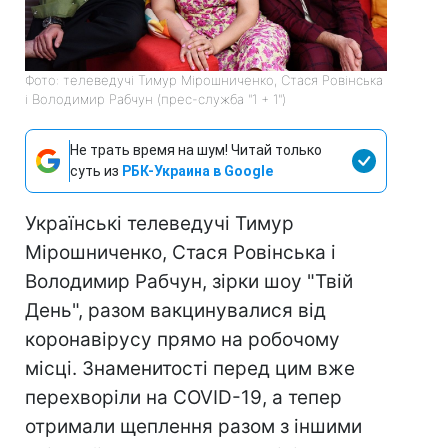
Фото: телеведучі Тимур Мірошниченко, Стася Ровінська
і Володимир Рабчун (прес-служба "1 + 1")
Не трать время на шум! Читай только
суть из
РБК-Украина в Google
Українські телеведучі Тимур
Мірошниченко, Стася Ровінська і
Володимир Рабчун, зірки шоу "Твій
День", разом вакцинувалися від
коронавірусу прямо на робочому
місці. Знаменитості перед цим вже
перехворіли на COVID-19, а тепер
отримали щеплення разом з іншими