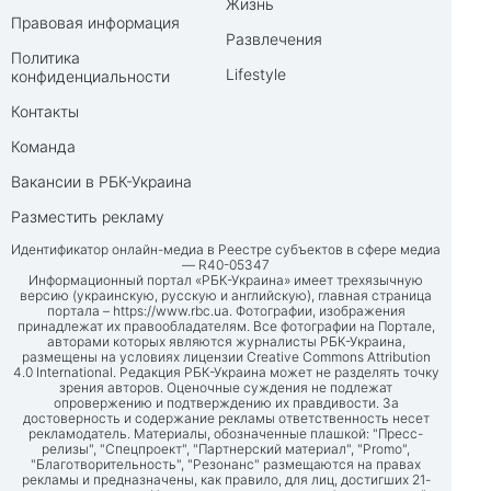
Жизнь
Правовая информация
Развлечения
Политика
Lifestyle
конфиденциальности
Контакты
Команда
Вакансии в РБК-Украина
Разместить рекламу
Идентификатор онлайн-медиа в Реестре субъектов в сфере медиа
— R40-05347
Информационный портал «РБК-Украина» имеет трехязычную
версию (украинскую, русскую и английскую), главная страница
портала –
https://www.rbc.ua
. Фотографии, изображения
принадлежат их правообладателям. Все фотографии на Портале,
авторами которых являются журналисты РБК-Украина,
размещены на условиях лицензии Creative Commons Attribution
4.0 International. Редакция РБК-Украина может не разделять точку
зрения авторов. Оценочные суждения не подлежат
опровержению и подтверждению их правдивости. За
достоверность и содержание рекламы ответственность несет
рекламодатель. Материалы, обозначенные плашкой: "Пресс-
релизы", "Спецпроект", "Партнерский материал", "Promo",
"Благотворительность", "Резонанс" размещаются на правах
рекламы и предназначены, как правило, для лиц, достигших 21-