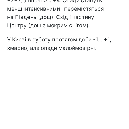
+2+7, а вночі 0... +4. Опади стануть
менш інтенсивними і перемістяться
на Південь (дощ), Схід і частину
Центру (дощ з мокрим снігом).
У Києві в суботу протягом доби -1... +1,
хмарно, але опади малоймовірні.