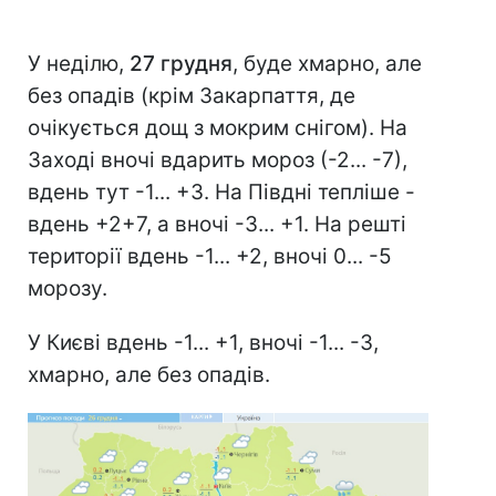
У неділю,
27 грудня
, буде хмарно, але
без опадів (крім Закарпаття, де
очікується дощ з мокрим снігом). На
Заході вночі вдарить мороз (-2... -7),
вдень тут -1... +3. На Півдні тепліше -
вдень +2+7, а вночі -3... +1. На решті
території вдень -1... +2, вночі 0... -5
морозу.
У Києві вдень -1... +1, вночі -1... -3,
хмарно, але без опадів.