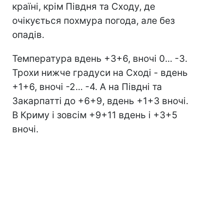
країні, крім Півдня та Сходу, де
очікується похмура погода, але без
опадів.
Температура вдень +3+6, вночі 0... -3.
Трохи нижче градуси на Сході - вдень
+1+6, вночі -2... -4. А на Півдні та
Закарпатті до +6+9, вдень +1+3 вночі.
В Криму і зовсім +9+11 вдень і +3+5
вночі.