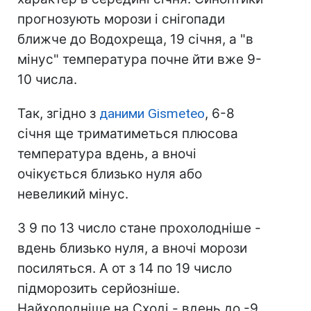
прогнозують морози і снігопади
ближче до Водохреща, 19 січня, а "в
мінус" температура почне йти вже 9-
10 числа.
Так, згідно з
даними Gismeteo
, 6-8
січня ще триматиметься плюсова
температура вдень, а вночі
очікується близько нуля або
невеликий мінус.
З 9 по 13 число стане прохолодніше -
вдень близько нуля, а вночі морози
посиляться. А от з 14 по 19 число
підморозить серйозніше.
Найхолодніше на Сході - вдень до -9