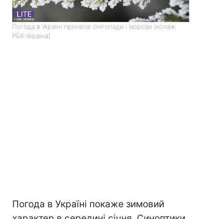
Погода в Україні принесе снігопади і морози (колаж:
РБК-Україна)
Погода в Україні покаже зимовий
характер в середині січня. Синоптики