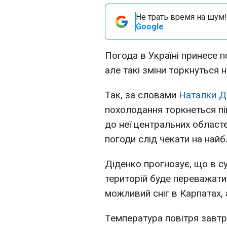
Не трать время на шум!
Google
Погода в Україні принесе 
але такі зміни торкнуться н
Так, за словами
Наталки Д
похолодання торкнеться пі
до неї центральних областе
погоди слід чекати на найб
Діденко прогнозує, що в су
територій буде переважати 
можливий сніг в Карпатах, 
Температура повітря завтр