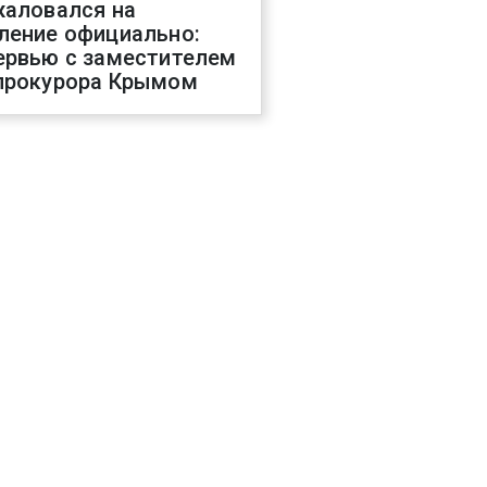
жаловался на
ление официально:
ервью с заместителем
прокурора Крымом