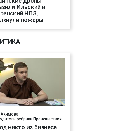
аинские дроны
азили Ильский и
ранский НПЗ,
ыхнули пожары
ИТИКА
 Акимова
одитель рубрики Происшествия
год никто из бизнеса