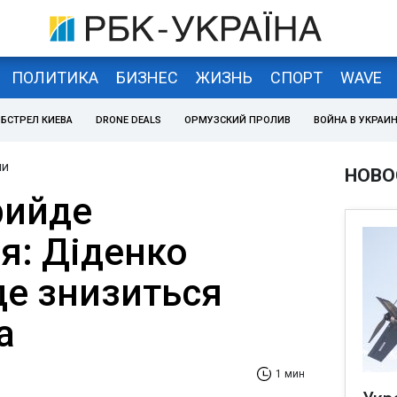
ПОЛИТИКА
БИЗНЕС
ЖИЗНЬ
СПОРТ
WAVE
БСТРЕЛ КИЕВА
DRONE DEALS
ОРМУЗСКИЙ ПРОЛИВ
ВОЙНА В УКРАИ
ни
НОВО
рийде
я: Діденко
де знизиться
а
1 мин