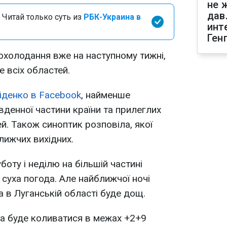
не 
дав
 Читай только суть из
РБК-Украина в
инт
Ген
похолодання вже на наступному тижні,
е всіх областей.
іденко в Facebook
, найменше
вденної частини країни та прилеглих
й. Також синоптик розповіла, якої
лижчих вихідних.
боту і неділю на більшій частині
суха погода. Але найближчої ночі
а в Луганській області буде дощ.
а буде коливатися в межах +2+9