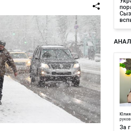
Укр
пор
Сыз
всп
АНАЛ
Юлия
руков
За 