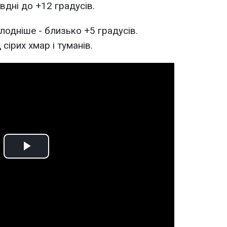
вдні до +12 градусів.
олодніше - близько +5 градусів.
ірих хмар і туманів.
Play
Video