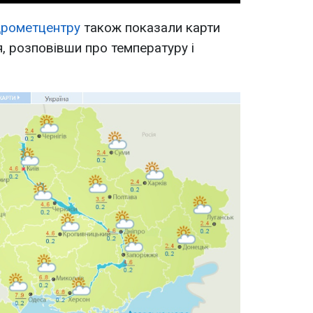
ідрометцентру
також показали карти
чня, розповівши про температуру і