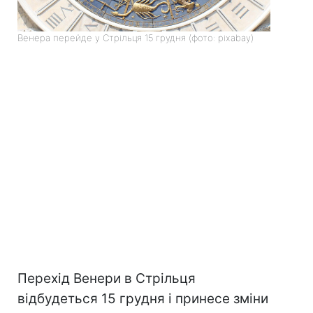
Венера перейде у Стрільця 15 грудня (фото: pixabay)
Перехід Венери в Стрільця
відбудеться 15 грудня і принесе зміни