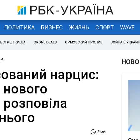
ПОЛИТИКА
БИЗНЕС
ЖИЗНЬ
СПОРТ
WAVE
БСТРЕЛ КИЕВА
DRONE DEALS
ОРМУЗСКИЙ ПРОЛИВ
ВОЙНА В УКРАИ
ни
НОВО
ований нарцис:
 нового
 розповіла
 нього
2 мин