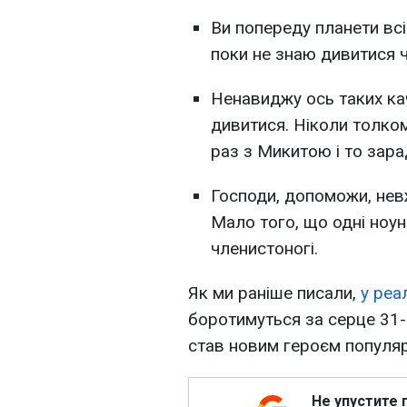
Ви попереду планети всі
поки не знаю дивитися чи
Ненавиджу ось таких кач
дивитися. Ніколи толко
раз з Микитою і то зара
Господи, допоможи, нев
Мало того, що одні ноун
членистоногі.
Як ми раніше писали,
у реа
боротимуться за серце 31-
став новим героєм популя
Не упустите 