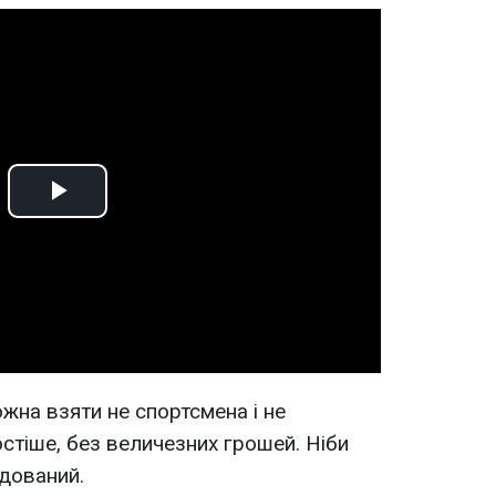
Play
Video
ожна взяти не спортсмена і не
остіше, без величезних грошей. Ніби
удований.