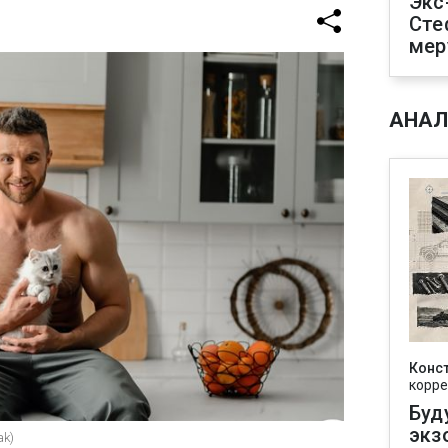
Экс
Сте
мер
АНАЛ
Конс
корре
Буд
экз
ak)