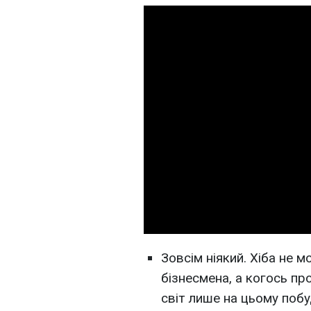
Зовсім ніякий. Хіба не м
бізнесмена, а когось пр
світ лише на цьому поб