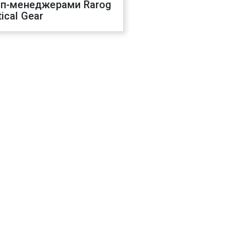
оп-менеджерами Rarog
ical Gear