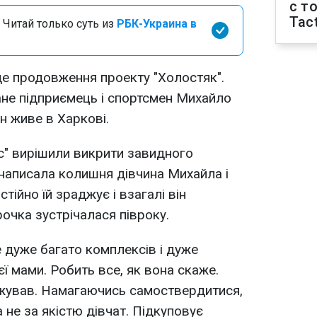
с т
Tact
 Читай только суть из
РБК-Украина в
де продовження проекту "Холостяк".
ане підприємець і спортсмен Михайло
ін живе в Харкові.
c" вирішили викрити завидного
 написала колишня дівчина Михайла і
тійно їй зраджує і взагалі він
очка зустрічалася півроку.
е дуже багато комплексів і дуже
ї мами. Робить все, як вона скаже.
джував. Намагаючись самоствердитися,
а не за якістю дівчат. Підкуповує