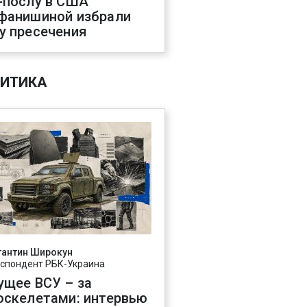
-послу в США
фанишиной избрали
у пресечения
ИТИКА
тантин Широкун
спондент РБК-Украина
ущее ВСУ – за
оскелетами: интервью