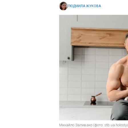
ЛЮДМИЛА ЖУКОВА
Михайло Заливако (фото: stb.ua.holosty