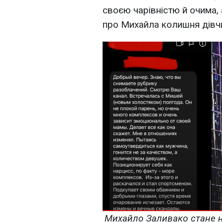
своєю чарівністю й очима, 
про Михайла колишня дівч
Михайло Заливако стане н