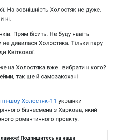
єї. На зовнішність Холостяк не дуже,
 ні.
ків. Прям бісить. Не буду навіть
м не дивилася Холостяка. Тільки пару
ди Квіткової.
же на Холостяка вже і вибрати нікого?
ейми, так ще й самозакохані
літі-шоу Холостяк-11
українки
річного бізнесмена з Харкова, який
рного романтичного проекту.
главное! Подпишитесь на наши