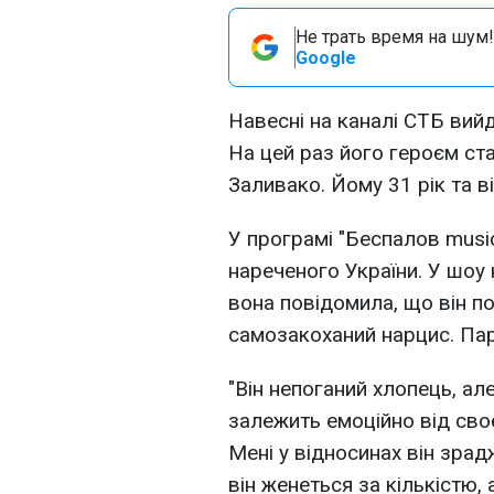
Не трать время на шум!
Google
Навесні на каналі СТБ вий
На цей раз його героєм ст
Заливако. Йому 31 рік та в
У програмі "Беспалов musi
нареченого України. У шоу
вона повідомила, що він пос
самозакоханий нарцис. Пар
"Він непоганий хлопець, ал
залежить емоційно від своє
Мені у відносинах він зра
він женеться за кількістю, 