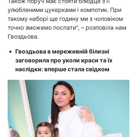
Також поруч має стояти блюдце з її
улюбленими цукерками і компотик. При
такому наборі ще годину ми з чоловіком
точно зможемо поспати", – розповіла нам
Гвоздьова.
Гвоздьова в мереживній білизні
заговорила про уколи краси та їх
наслідки: вперше стала свідком