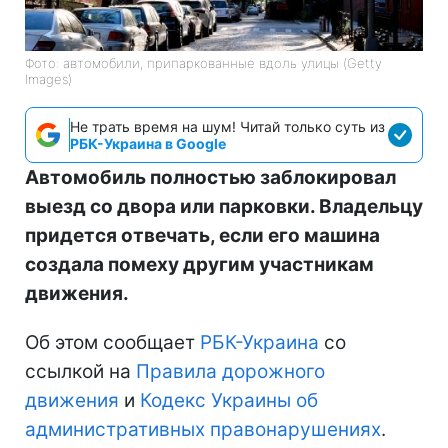
Фото: автомобили, припаркованные вдоль улицы (Getty
Images)
Не трать время на шум! Читай только суть из
РБК-Украина в Google
Автомобиль полностью заблокировал
выезд со двора или парковки. Владельцу
придется отвечать, если его машина
создала помеху другим участникам
движения.
Об этом сообщает
РБК-Украина
со
ссылкой на
Правила дорожного
движения
и
Кодекс Украины об
административных правонарушениях
.