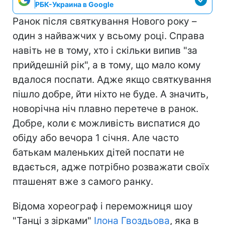
РБК-Украина в Google
Ранок після святкування Нового року –
один з найважчих у всьому році. Справа
навіть не в тому, хто і скільки випив "за
прийдешній рік", а в тому, що мало кому
вдалося поспати. Адже якщо святкування
пішло добре, йти ніхто не буде. А значить,
новорічна ніч плавно перетече в ранок.
Добре, коли є можливість виспатися до
обіду або вечора 1 січня. Але часто
батькам маленьких дітей поспати не
вдається, адже потрібно розважати своїх
пташенят вже з самого ранку.
Відома хореограф і переможниця шоу
"Танці з зірками"
Ілона Гвоздьова
, яка в