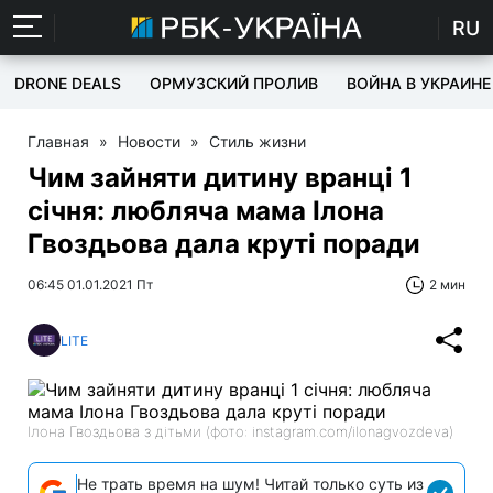
RU
DRONE DEALS
ОРМУЗСКИЙ ПРОЛИВ
ВОЙНА В УКРАИНЕ
Главная
»
Новости
»
Стиль жизни
Чим зайняти дитину вранці 1
січня: любляча мама Ілона
Гвоздьова дала круті поради
06:45 01.01.2021 Пт
2 мин
LITE
Ілона Гвоздьова з дітьми (фото: instagram.com/ilonagvozdeva)
Не трать время на шум! Читай только суть из