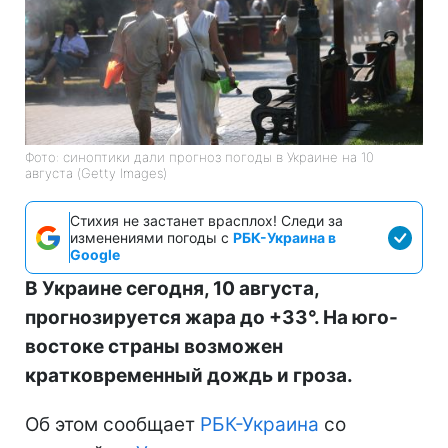
Фото: синоптики дали прогноз погоды в Украине на 10
августа (Getty Images)
Стихия не застанет врасплох! Следи за
изменениями погоды с
РБК-Украина в
Google
В Украине сегодня, 10 августа,
прогнозируется жара до +33°. На юго-
востоке страны возможен
кратковременный дождь и гроза.
Об этом сообщает
РБК-Украина
со