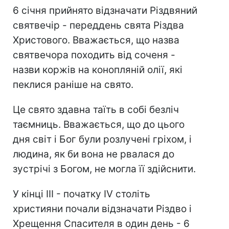
6 січня прийнято відзначати Різдвяний
святвечір - переддень свята Різдва
Христового. Вважається, що назва
святвечора походить від соченя -
назви коржів на конопляній олії, які
пеклися раніше на свято.
Це свято здавна таїть в собі безліч
таємниць. Вважається, що до цього
дня світ і Бог були розлучені гріхом, і
людина, як би вона не рвалася до
зустрічі з Богом, не могла її здійснити.
У кінці III - початку IV століть
християни почали відзначати Різдво і
Хрещення Спасителя в один день - 6