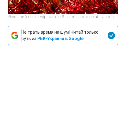
Різдвяний святвечір настає 6 січня (фото: pixabay.com)
Не трать время на шум! Читай только
суть из
РБК-Украина в Google