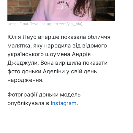
Фото: Юлія Леуc (instagram.com/yla__yla)
Юлія Леуc вперше показала обличчя
малятка, яку народила від відомого
українського шоумена Андрія
Джеджули. Вона вирішила показати
фото доньки Аделіни у свій день
народження.
Фотографії доньки модель
опублікувала в
Instagram
.