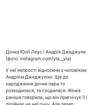
Дочка Юлії Леус і Андрія Джеджули
(фото: instagram.com/yla__yla)
У неї непрості відносини з чоловіком
Андрієм Джеджулою. Ще до
народження дочки пара то
розходилася, то сходилася. Жінка
раніше говорила, що він пригнічує її і
підіймає на неї руку. Але тепер,