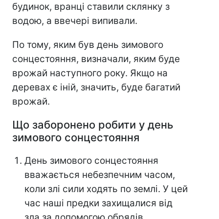
будинок, вранці ставили склянку з
водою, а ввечері випивали.
По тому, яким був день зимового
сонцестояння, визначали, яким буде
врожай наступного року. Якщо на
деревах є іній, значить, буде багатий
врожай.
Що заборонено робити у день
зимового сонцестояння
День зимового сонцестояння
вважається небезпечним часом,
коли злі сили ходять по землі. У цей
час наші предки захищалися від
зла за допомогою обрядів,