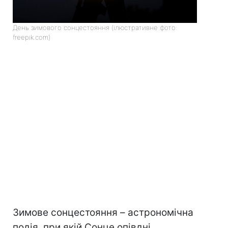
День зимового сонцестояння (ілюстративне фото:
freepik.com)
Зимове сонцестояння – астрономічна
подія, при якій Сонце опівдні