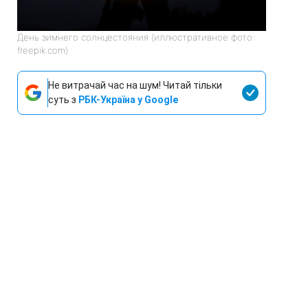
День зимнего солнцестояния (иллюстративное фото:
freepik.com)
Не витрачай час на шум! Читай тільки
суть з
РБК-Україна у Google