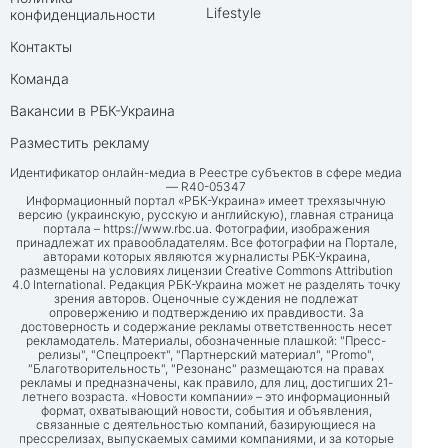
Lifestyle
конфиденциальности
Контакты
Команда
Вакансии в РБК-Украина
Разместить рекламу
Идентификатор онлайн-медиа в Реестре субъектов в сфере медиа
— R40-05347
Информационный портал «РБК-Украина» имеет трехязычную
версию (украинскую, русскую и английскую), главная страница
портала –
https://www.rbc.ua
. Фотографии, изображения
принадлежат их правообладателям. Все фотографии на Портале,
авторами которых являются журналисты РБК-Украина,
размещены на условиях лицензии Creative Commons Attribution
4.0 International. Редакция РБК-Украина может не разделять точку
зрения авторов. Оценочные суждения не подлежат
опровержению и подтверждению их правдивости. За
достоверность и содержание рекламы ответственность несет
рекламодатель. Материалы, обозначенные плашкой: "Пресс-
релизы", "Спецпроект", "Партнерский материал", "Promo",
"Благотворительность", "Резонанс" размещаются на правах
рекламы и предназначены, как правило, для лиц, достигших 21-
летнего возраста. «Новости компании» – это информационный
формат, охватывающий новости, события и объявления,
связанные с деятельностью компаний, базирующиеся на
прессрелизах, выпускаемых самими компаниями, и за которые