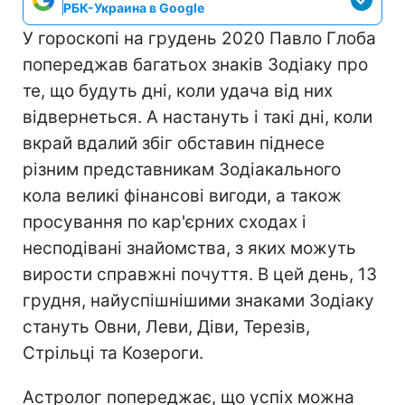
РБК-Украина в Google
У гороскопі на грудень 2020 Павло Глоба
попереджав багатьох знаків Зодіаку про
те, що будуть дні, коли удача від них
відвернеться. А настануть і такі дні, коли
вкрай вдалий збіг обставин піднесе
різним представникам Зодіакального
кола великі фінансові вигоди, а також
просування по кар'єрних сходах і
несподівані знайомства, з яких можуть
вирости справжні почуття. В цей день, 13
грудня, найуспішнішими знаками Зодіаку
стануть Овни, Леви, Діви, Терезів,
Стрільці та Козероги.
Астролог попереджає, що успіх можна