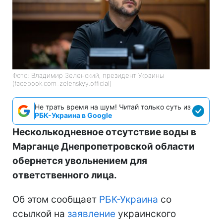
Фото: Владимир Зеленский, президент Украины
(facebook.com_zelenskyy.official)
Не трать время на шум! Читай только суть из
РБК-Украина в Google
Несколькодневное отсутствие воды в
Марганце Днепропетровской области
обернется увольнением для
ответственного лица.
Об этом сообщает
РБК-Украина
со
ссылкой на
заявление
украинского