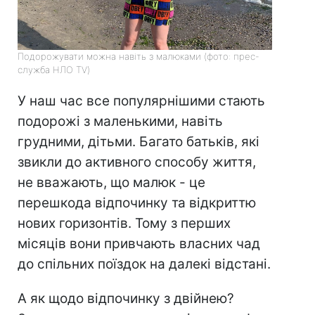
Подорожувати можна навіть з малюками (фото: прес-
служба НЛО TV)
У наш час все популярнішими стають
подорожі з маленькими, навіть
грудними, дітьми. Багато батьків, які
звикли до активного способу життя,
не вважають, що малюк - це
перешкода відпочинку та відкриттю
нових горизонтів. Тому з перших
місяців вони привчають власних чад
до спільних поїздок на далекі відстані.
А як щодо відпочинку з двійнею?