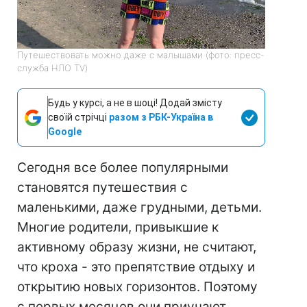
Путешествовать можно даже с малышами (фото: пресс-
служба НЛО TV)
Будь у курсі, а не в шоці! Додай змісту
своїй стрічці
разом з РБК-Україна в
Google
Сегодня все более популярными
становятся путешествия с
маленькими, даже грудными, детьми.
Многие родители, привыкшие к
активному образу жизни, не считают,
что кроха - это препятствие отдыху и
открытию новых горизонтов. Поэтому
с первых месяцев они приучают