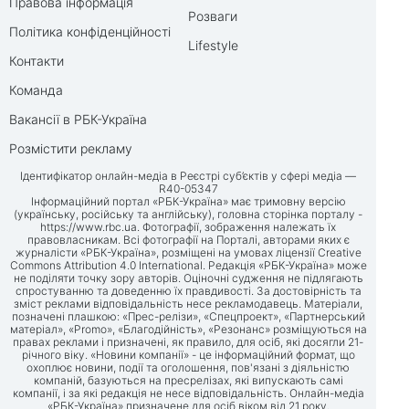
Правова інформація
Розваги
Політика конфіденційності
Lifestyle
Контакти
Команда
Вакансії в РБК-Україна
Розмістити рекламу
Ідентифікатор онлайн-медіа в Реєстрі суб’єктів у сфері медіа —
R40-05347
Інформаційний портал «РБК-Україна» має тримовну версію
(українську, російську та англійську), головна сторінка порталу -
https://www.rbc.ua
. Фотографії, зображення належать їх
правовласникам. Всі фотографії на Порталі, авторами яких є
журналісти «РБК-Україна», розміщені на умовах ліцензії Creative
Commons Attribution 4.0 International. Редакція «РБК-Україна» може
не поділяти точку зору авторів. Оціночні судження не підлягають
спростуванню та доведенню їх правдивості. За достовірність та
зміст реклами відповідальність несе рекламодавець. Матеріали,
позначені плашкою: «Прес-релізи», «Спецпроект», «Партнерський
матеріал», «Promo», «Благодійність», «Резонанс» розміщуються на
правах реклами і призначені, як правило, для осіб, які досягли 21-
річного віку. «Новини компанії» - це інформаційний формат, що
охоплює новини, події та оголошення, пов'язані з діяльністю
компаній, базуються на пресрелізах, які випускають самі
компанії, і за які редакція не несе відповідальність. Онлайн-медіа
«РБК-Україна» призначене для осіб віком від 21 року.