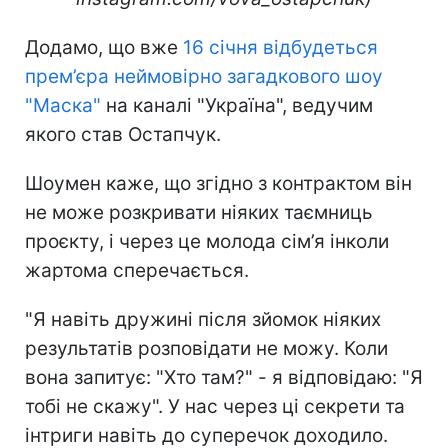
Додамо, що вже
16 січня відбудеться
прем’єра неймовірно загадкового шоу
"Маска"
на каналі "Україна", ведучим
якого став Остапчук.
Шоумен каже, що згідно з контрактом він
не може розкривати ніяких таємниць
проєкту, і через це молода сім’я інколи
жартома сперечається.
"Я навіть дружині після зйомок ніяких
результатів розповідати не можу. Коли
вона запитує: "Хто там?" - я відповідаю: "Я
тобі не скажу". У нас через ці секрети та
інтриги навіть до суперечок доходило.