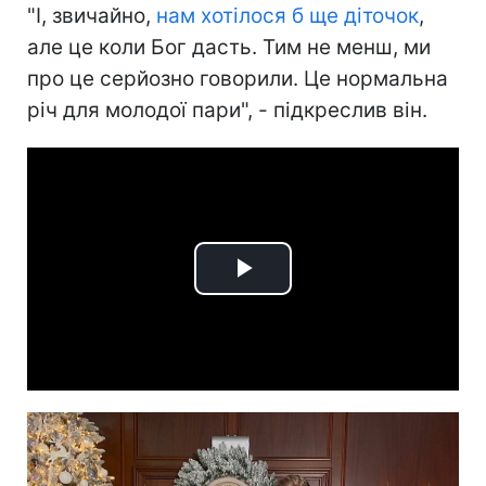
"І, звичайно,
нам хотілося б ще діточок
,
але це коли Бог дасть. Тим не менш, ми
про це серйозно говорили. Це нормальна
річ для молодої пари", - підкреслив він.
Play
Video