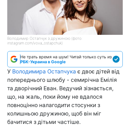
Володимир Остапчук з дружиною (фото:
instagram.com/vova_ostapchuk)
Не трать время на шум! Читай только суть из
РБК-Украина в Google
У
Володимира Остапчука
є двоє дітей від
попереднього шлюбу - семирічна Емілія
та дворічний Еван. Ведучий зізнається,
що, на жаль, поки йому не вдалося
повноцінно налагодити стосунки з
колишньою дружиною, щоб він міг
бачитися з дітьми частіше.