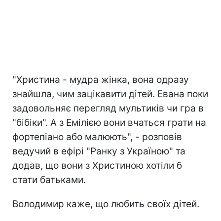
"Христина - мудра жінка, вона одразу
знайшла, чим зацікавити дітей. Евана поки
задовольняє перегляд мультиків чи гра в
"бібіки". А з Емілією вони вчаться грати на
фортепіано або малюють", - розповів
ведучий в ефірі "Ранку з Україною" та
додав, що вони з Христиною хотіли б
стати батьками.
Володимир каже, що любить своїх дітей.