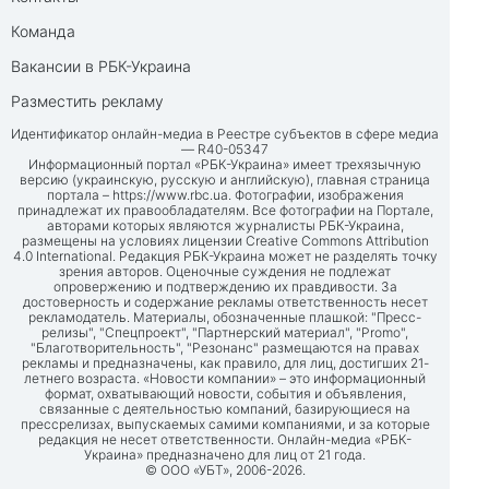
Команда
Вакансии в РБК-Украина
Разместить рекламу
Идентификатор онлайн-медиа в Реестре субъектов в сфере медиа
— R40-05347
Информационный портал «РБК-Украина» имеет трехязычную
версию (украинскую, русскую и английскую), главная страница
портала –
https://www.rbc.ua
. Фотографии, изображения
принадлежат их правообладателям. Все фотографии на Портале,
авторами которых являются журналисты РБК-Украина,
размещены на условиях лицензии Creative Commons Attribution
4.0 International. Редакция РБК-Украина может не разделять точку
зрения авторов. Оценочные суждения не подлежат
опровержению и подтверждению их правдивости. За
достоверность и содержание рекламы ответственность несет
рекламодатель. Материалы, обозначенные плашкой: "Пресс-
релизы", "Спецпроект", "Партнерский материал", "Promo",
"Благотворительность", "Резонанс" размещаются на правах
рекламы и предназначены, как правило, для лиц, достигших 21-
летнего возраста. «Новости компании» – это информационный
формат, охватывающий новости, события и объявления,
связанные с деятельностью компаний, базирующиеся на
прессрелизах, выпускаемых самими компаниями, и за которые
редакция не несет ответственности. Онлайн-медиа «РБК-
Украина» предназначено для лиц от 21 года.
© ООО «УБТ», 2006-2026.