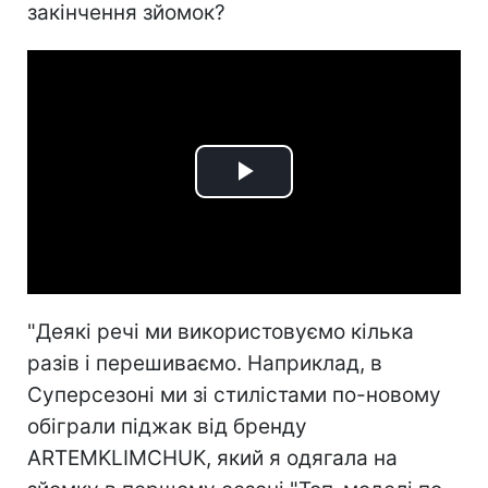
закінчення зйомок?
Play
Video
"Деякі речі ми використовуємо кілька
разів і перешиваємо. Наприклад, в
Суперсезоні ми зі стилістами по-новому
обіграли піджак від бренду
ARTEMKLIMCHUK, який я одягала на