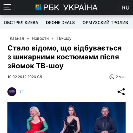
RU
ОБСТРЕЛ КИЕВА
DRONE DEALS
ОРМУЗСКИЙ ПРОЛИВ
Главная
»
Новости
»
ТВ-шоу
Стало відомо, що відбувається
з шикарними костюмами після
зйомок ТВ-шоу
10:02 26.12.2020 Сб
2 мин
LITE