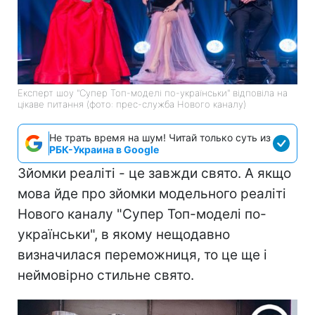
Експерт шоу "Супер Топ-моделі по-українськи" відповіла на
цікаве питання (фото: прес-служба Нового каналу)
Не трать время на шум! Читай только суть из
РБК-Украина в Google
Зйомки реаліті - це завжди свято. А якщо
мова йде про зйомки модельного реаліті
Нового каналу "Супер Топ-моделі по-
українськи", в якому нещодавно
визначилася переможниця, то це ще і
неймовірно стильне свято.