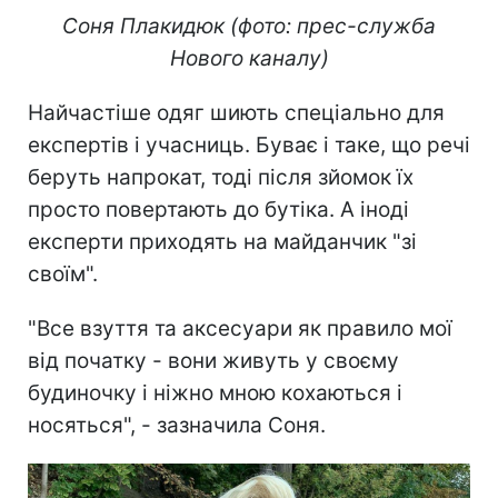
Соня Плакидюк (фото: прес-служба
Нового каналу)
Найчастіше одяг шиють спеціально для
експертів і учасниць. Буває і таке, що речі
беруть напрокат, тоді після зйомок їх
просто повертають до бутіка. А іноді
експерти приходять на майданчик "зі
своїм".
"Все взуття та аксесуари як правило мої
від початку - вони живуть у своєму
будиночку і ніжно мною кохаються і
носяться", - зазначила Соня.