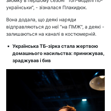
зйомку в першому сезоні "Топ-моделі по-
українськи", - зізналася Плакидюк.
Вона додала, що деякі наряди
відправляються до неї "на ПМЖ", а деякі -
залишаються на каналі в костюмерній.
Українська ТБ-зірка стала жертвою
домашнього насильства: принижував,
зраджував і бив