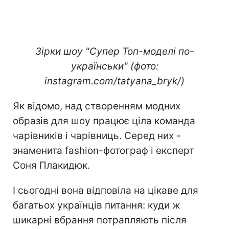
Зірки шоу "Супер Топ-моделі по-
українськи" (фото:
instagram.com/tatyana_bryk/)
Як відомо, над створенням модних
образів для шоу працює ціла команда
чарівників і чарівниць. Серед них -
знаменита fashion-фотограф і експерт
Соня Плакидюк.
І сьогодні вона відповіла на цікаве для
багатьох українців питання: куди ж
шикарні вбрання потрапляють після