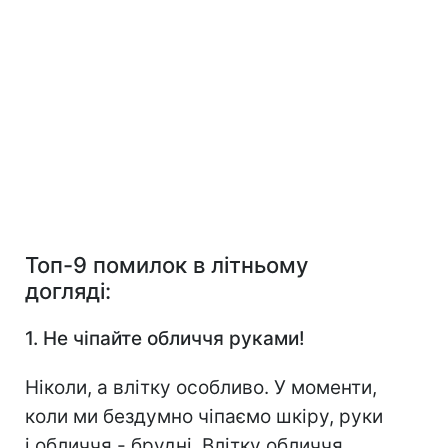
Топ-9 помилок в літньому
догляді:
1. Не чіпайте обличчя руками!
Ніколи, а влітку особливо. У моменти,
коли ми бездумно чіпаємо шкіру, руки
і обличчя - брудні. Влітку обличчя