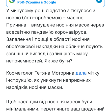
РБК-Украина в Google
У минулому році людство зіткнулося з
новою б'юті-проблемою – маскне.
Причина – вимушене носіння масок через
всесвітню пандемію коронавіруса.
Запалення і прищі в області носіння
обов'язкової накладки на обличчя псують
зовнішній вигляд і залишають масу
неприємностей. Як же бути?
Косметолог Тетяна Моторина
дала
чітку
інструкцію, як уникнути неприємних
наслідків носіння маски.
⠀
Щоб наслідки від носіння масок були
мінімальними, перегляньте ваш щоденний