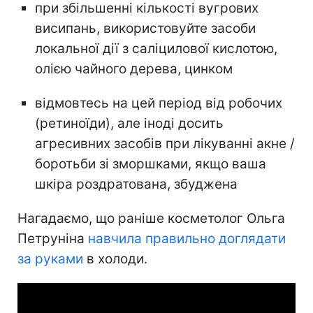
при збільшенні кількості вугрових
висипань, використовуйте засоби
локальної дії з саліцилової кислотою,
олією чайного дерева, цинком
відмовтесь на цей період від робочих
(ретиноїди), але іноді досить
агресивних засобів при лікуванні акне /
боротьби зі зморшками, якщо ваша
шкіра роздратована, збуджена
Нагадаємо, що раніше косметолог Ольга
Петруніна
навчила правильно доглядати
за руками
в холоди.