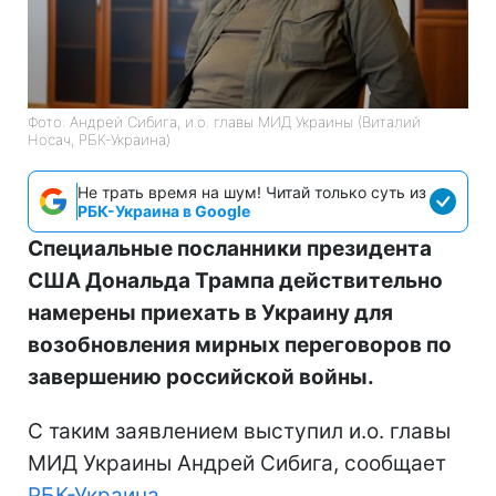
Фото: Андрей Сибига, и.о. главы МИД Украины (Виталий
Носач, РБК-Украина)
Не трать время на шум! Читай только суть из
РБК-Украина в Google
Специальные посланники президента
США Дональда Трампа действительно
намерены приехать в Украину для
возобновления мирных переговоров по
завершению российской войны.
С таким заявлением выступил и.о. главы
МИД Украины Андрей Сибига, сообщает
РБК-Украина
.