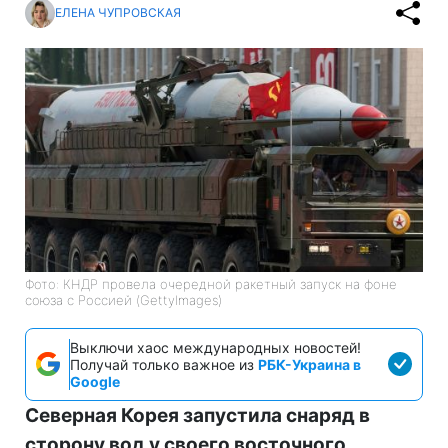
ЕЛЕНА ЧУПРОВСКАЯ
Фото: КНДР провела очередной ракетный запуск на фоне
союза с Россией (GettyImages)
Выключи хаос международных новостей!
Получай только важное из
РБК-Украина в
Google
Северная Корея запустила снаряд в
сторону вод у своего восточного