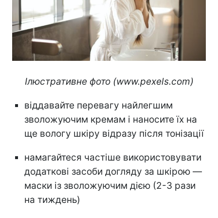
Ілюстративне фото (www.pexels.com)
віддавайте перевагу найлегшим
зволожуючим кремам і наносите їх на
ще вологу шкіру відразу після тонізації
намагайтеся частіше використовувати
додаткові засоби догляду за шкірою —
маски із зволожуючим дією (2-3 рази
на тиждень)