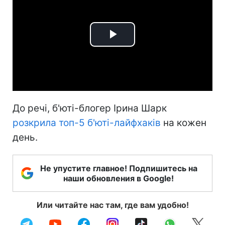
Play
Video
До речі, б'юті-блогер Ірина Шарк
розкрила топ-5 б'юті-лайфхаків
на кожен
день.
Не упустите главное! Подпишитесь на
наши обновления в Google!
Или читайте нас там, где вам удобно!