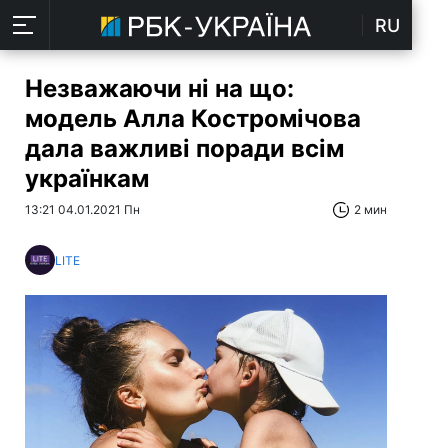
RU
Незважаючи ні на що:
модель Алла Костромічова
дала важливі поради всім
українкам
13:21 04.01.2021 Пн
2 мин
LITE