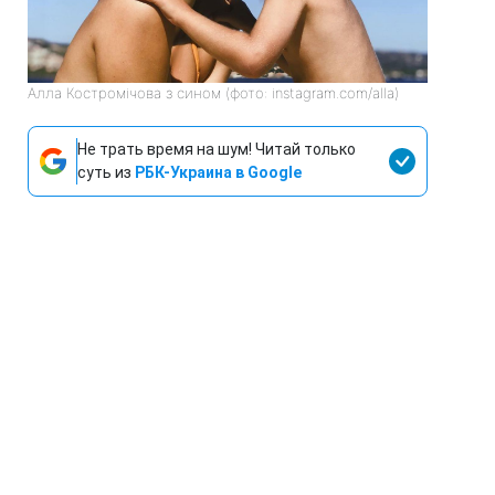
Алла Костромічова з сином (фото: instagram.com/alla)
Не трать время на шум! Читай только
суть из
РБК-Украина в Google