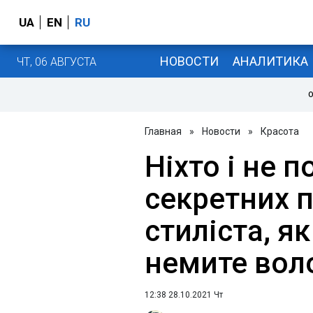
UA
EN
RU
НОВОСТИ
АНАЛИТИКА
ЧТ, 06 АВГУСТА
О
Главная
»
Новости
»
Красота
Ніхто і не п
секретних 
стиліста, я
немите вол
12:38 28.10.2021 Чт