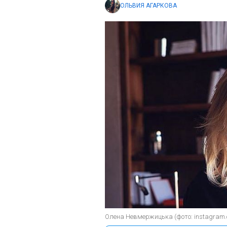
ОЛЬВИЯ АГАРКОВА
Олена Невмержицька (фото: instagram.c