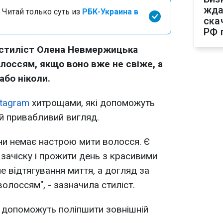
жда
 Читай только суть из
РБК-Украина в
ска
РФ 
r-стиліст Олена Невмержицька
олоссям, якщо воно вже не свіже, а
або ніколи.
stagram
хитрощами, які допоможуть
ий привабливий вигляд.
 чи немає настрою мити волосся. Є
 зачіску і прожити день з красивими
не відтягування миття, а догляд за
волоссям", - зазначила стиліст.
і допоможуть поліпшити зовнішній