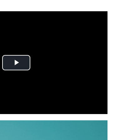
Play
Video