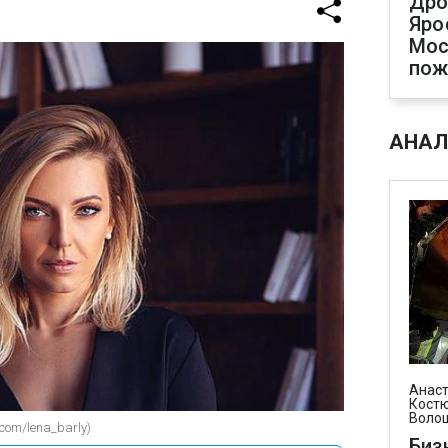
Дро
Яро
Мос
пож
АНАЛ
Анаст
Костю
Воло
om/lena_barly)
Биз