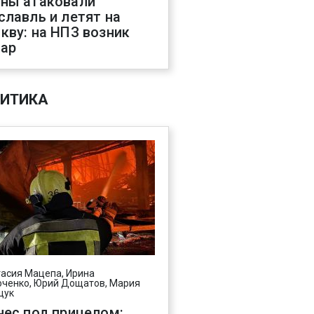
ны атаковали
славль и летят на
кву: на НПЗ возник
ар
ИТИКА
асия Мацепа, Ирина
ченко, Юрий Дощатов, Мария
щук
нес под прицелом: