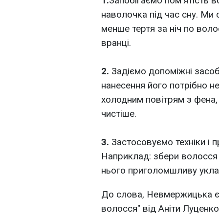
1.
Запобігаємо пом'ятість 
наволочка під час сну. Ми 
менше тертя за ніч по воло
вранці.
2.
Задіємо допоміжні засоб
нанесення його потрібно не
холодним повітрям з фена, 
чистіше.
3.
Застосовуємо техніки і 
Наприклад: збери волосся в
нього приголомшливу укла
До слова, Невмержицька є
волосся" від Аніти Луценко