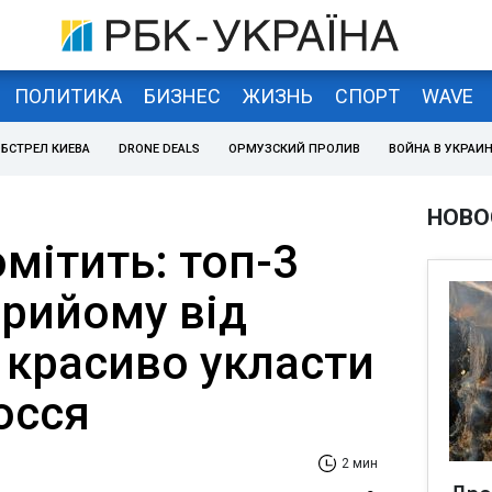
ПОЛИТИКА
БИЗНЕС
ЖИЗНЬ
СПОРТ
WAVE
БСТРЕЛ КИЕВА
DRONE DEALS
ОРМУЗСКИЙ ПРОЛИВ
ВОЙНА В УКРАИ
НОВО
омітить: топ-3
прийому від
к красиво укласти
осся
2 мин