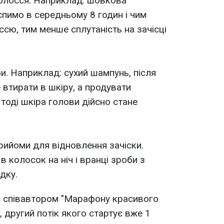
волосся. Наприклад: шовкова
спимо в середньому 8 годин і чим
ссю, тим менше сплутаність на зачісці
и. Наприклад: сухий шампунь, після
 втирати в шкіру, а продувати
тоді шкіра голови дійсно стане
прийоми для відновлення зачіски.
 колосок на ніч і вранці зроби з
дку.
 співавтором "Марафону красивого
, другий потік якого стартує вже 1