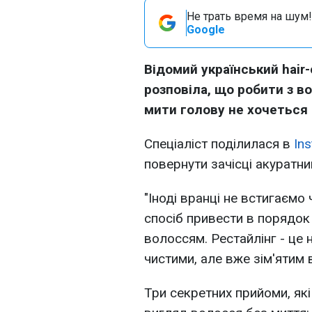
Не трать время на шум!
Google
Відомий український hai
розповіла, що робити з в
мити голову не хочеться 
Спеціаліст поділилася в
In
повернути зачісці акуратн
"Іноді вранці не встигаємо
спосіб привести в порядок
волоссям. Рестайлінг - це 
чистими, але вже зім'ятим 
Три секретних прийоми, як