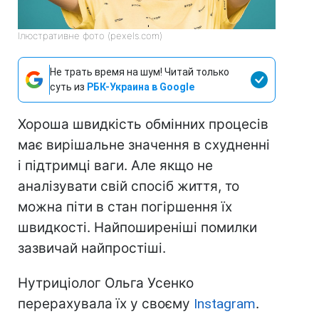
Ілюстративне фото (pexels.com)
Не трать время на шум! Читай только
суть из
РБК-Украина в Google
Хороша швидкість обмінних процесів
має вирішальне значення в схудненні
і підтримці ваги. Але якщо не
аналізувати свій спосіб життя, то
можна піти в стан погіршення їх
швидкості. Найпоширеніші помилки
зазвичай найпростіші.
Нутриціолог Ольга Усенко
перерахувала їх у своєму
Instagram
.