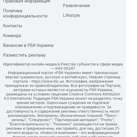
Правовая информация
Развлечения
Политика
Lifestyle
конфиденциальности
Контакты
Команда
Вакансии в РБК-Украина
Разместить рекламу
Идентификатор онлайн-медиа в Реестре субъектов в сфере медиа
— R40-05347
Информационный портал «РБК-Украина» имеет трехязычную
версию (украинскую, русскую и английскую), главная страница
портала –
https://www.rbc.ua
. Фотографии, изображения
принадлежат их правообладателям. Все фотографии на Портале,
авторами которых являются журналисты РБК-Украина,
размещены на условиях лицензии Creative Commons Attribution
4.0 International. Редакция РБК-Украина может не разделять точку
зрения авторов. Оценочные суждения не подлежат
опровержению и подтверждению их правдивости. За
достоверность и содержание рекламы ответственность несет
рекламодатель. Материалы, обозначенные плашкой: "Пресс-
релизы", "Спецпроект", "Партнерский материал", "Promo",
"Благотворительность", "Резонанс" размещаются на правах
рекламы и предназначены, как правило, для лиц, достигших 21-
летнего возраста. «Новости компании» – это информационный
формат, охватывающий новости, события и объявления,