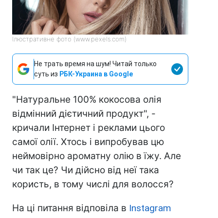
Ілюстративне фото (www.pexels.com)
Не трать время на шум! Читай только
суть из
РБК-Украина в Google
"Натуральне 100% кокосова олія
відмінний дієтичний продукт", -
кричали Інтернет і реклами цього
самої олії. Хтось і випробував цю
неймовірно ароматну олію в їжу. Але
чи так це? Чи дійсно від неї така
користь, в тому числі для волосся?
На ці питання відповіла в
Instagram