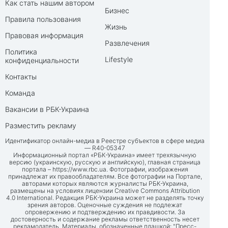
Как стать нашим автором
Бизнес
Правила пользования
Жизнь
Правовая информация
Развлечения
Политика
Lifestyle
конфиденциальности
Контакты
Команда
Вакансии в РБК-Украина
Разместить рекламу
Идентификатор онлайн-медиа в Реестре субъектов в сфере медиа
— R40-05347
Информационный портал «РБК-Украина» имеет трехязычную
версию (украинскую, русскую и английскую), главная страница
портала –
https://www.rbc.ua
. Фотографии, изображения
принадлежат их правообладателям. Все фотографии на Портале,
авторами которых являются журналисты РБК-Украина,
размещены на условиях лицензии Creative Commons Attribution
4.0 International. Редакция РБК-Украина может не разделять точку
зрения авторов. Оценочные суждения не подлежат
опровержению и подтверждению их правдивости. За
достоверность и содержание рекламы ответственность несет
рекламодатель. Материалы, обозначенные плашкой: "Пресс-