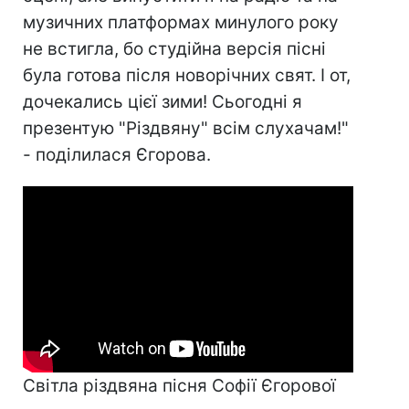
музичних платформах минулого року
не встигла, бо студійна версія пісні
була готова після новорічних свят. І от,
дочекались цієї зими! Сьогодні я
презентую "Різдвяну" всім слухачам!"
- поділилася Єгорова.
Світла різдвяна пісня Софії Єгорової