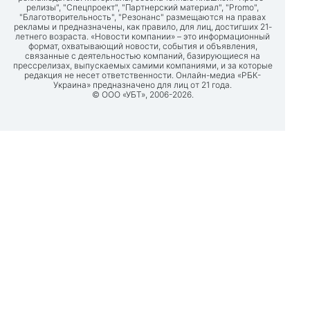
релизы", "Спецпроект", "Партнерский материал", "Promo",
"Благотворительность", "Резонанс" размещаются на правах
рекламы и предназначены, как правило, для лиц, достигших 21-
летнего возраста. «Новости компании» – это информационный
формат, охватывающий новости, события и объявления,
связанные с деятельностью компаний, базирующиеся на
прессрелизах, выпускаемых самими компаниями, и за которые
редакция не несет ответственности. Онлайн-медиа «РБК-
Украина» предназначено для лиц от 21 года.
© ООО «УБТ», 2006-2026.