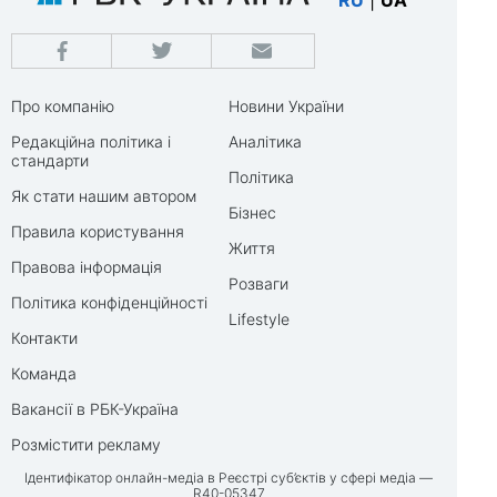
RU
|
UA
Про компанію
Новини України
Редакційна політика і
Аналітика
стандарти
Політика
Як стати нашим автором
Бізнес
Правила користування
Життя
Правова інформація
Розваги
Політика конфіденційності
Lifestyle
Контакти
Команда
Вакансії в РБК-Україна
Розмістити рекламу
Ідентифікатор онлайн-медіа в Реєстрі суб’єктів у сфері медіа —
R40-05347