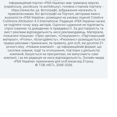
Інформаційний портал «РБК-Україна» має тримовну версію
(українську, російську та англійську), головна сторінка порталу -
https://www.rbc.ua
. Фотографії, зображення належать їх
правовласникам. Всі фотографії на Порталі, авторами яких є
журналісти «РБК-Україна», розміщені на умовах ліцензії Creative
Commons Attribution 4.0 International. Редакція «РБК-Україна» може
не поділяти точку зору авторів. Оціночні судження не підлягають
спростуванню та доведенню їх правдивості. За достовірність та
зміст реклами відповідальність несе рекламодавець. Матеріали,
позначені плашкою: «Прес-релізи», «Спецпроект», «Партнерський
матеріал», «Promo», «Благодійність», «Резонанс» розміщуються на
правах реклами і призначені, як правило, для осіб, які досягли 21-
річного віку. «Новини компанії» - це інформаційний формат, що
охоплює новини, події та оголошення, пов'язані з діяльністю
компаній, базуються на пресрелізах, які випускають самі
компанії, і за які редакція не несе відповідальність. Онлайн-медіа
«РБК-Україна» призначене для осіб віком від 21 року.
© ТОВ «УБТ», 2006-2026.