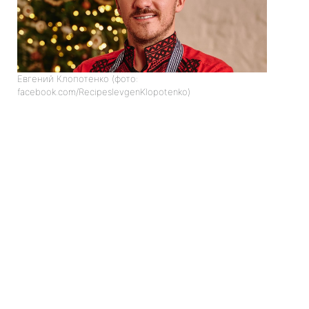
Евгений Клопотенко (фото:
facebook.com/RecipesIevgenKlopotenko)