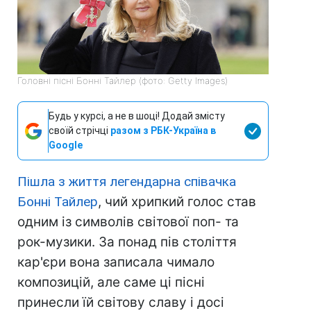
Головні пісні Бонні Тайлер (фото: Getty Images)
Будь у курсі, а не в шоці! Додай змісту
своїй стрічці
разом з РБК-Україна в
Google
Пішла з життя легендарна співачка
Бонні Тайлер
, чий хрипкий голос став
одним із символів світової поп- та
рок-музики. За понад пів століття
кар'єри вона записала чимало
композицій, але саме ці пісні
принесли їй світову славу і досі