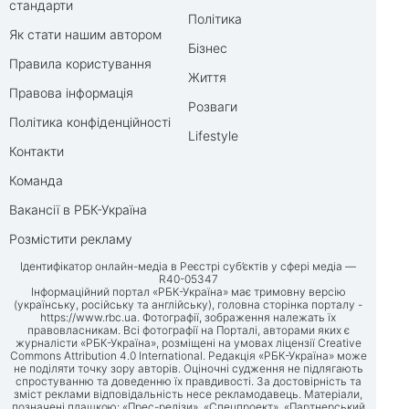
стандарти
Політика
Як стати нашим автором
Бізнес
Правила користування
Життя
Правова інформація
Розваги
Політика конфіденційності
Lifestyle
Контакти
Команда
Вакансії в РБК-Україна
Розмістити рекламу
Ідентифікатор онлайн-медіа в Реєстрі суб’єктів у сфері медіа —
R40-05347
Інформаційний портал «РБК-Україна» має тримовну версію
(українську, російську та англійську), головна сторінка порталу -
https://www.rbc.ua
. Фотографії, зображення належать їх
правовласникам. Всі фотографії на Порталі, авторами яких є
журналісти «РБК-Україна», розміщені на умовах ліцензії Creative
Commons Attribution 4.0 International. Редакція «РБК-Україна» може
не поділяти точку зору авторів. Оціночні судження не підлягають
спростуванню та доведенню їх правдивості. За достовірність та
зміст реклами відповідальність несе рекламодавець. Матеріали,
позначені плашкою: «Прес-релізи», «Спецпроект», «Партнерський